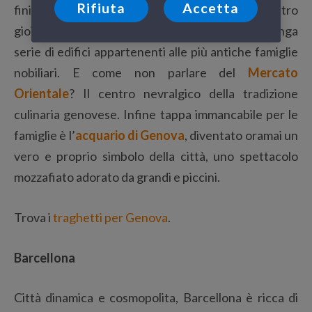
Rifiuta
Accetta
finiti su quelle rive a seguito di una tempesta. Altro
gioiello della città sono i
Palazzi dei Rolli
, una lunga
serie di edifici appartenenti alle più antiche famiglie
nobiliari. E come non parlare del
Mercato
Orientale
? Il centro nevralgico della tradizione
culinaria genovese. Infine tappa immancabile per le
famiglie è l’
acquario di Genova
, diventato oramai un
vero e proprio simbolo della città, uno spettacolo
mozzafiato adorato da grandi e piccini.
Trova i
traghetti per Genova
.
Barcellona
Città dinamica e cosmopolita, Barcellona è ricca di