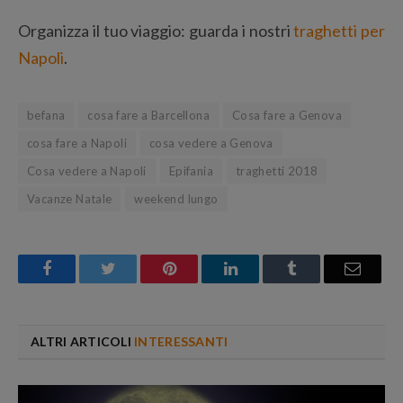
Organizza il tuo viaggio: guarda i nostri
traghetti per
Napoli
.
befana
cosa fare a Barcellona
Cosa fare a Genova
cosa fare a Napoli
cosa vedere a Genova
Cosa vedere a Napoli
Epifania
traghetti 2018
Vacanze Natale
weekend lungo
Facebook
Twitter
Pinterest
LinkedIn
Tumblr
Email
ALTRI ARTICOLI
INTERESSANTI