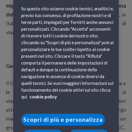
migliori mete dove trascorrere il fine settimana
Su questo sito usiamo cookie tecnici, analitici e,
del 6 gennaio
. Bellissime città tutte da scoprire, in
previo tuo consenso, di profilazione nostri e di
terze parti, impiegati per fornirti anche annunci
Italia e all’estero, dove vivere un’esperienza di
personalizzati. Cliccando "Accetta" acconsenti
viaggio indimenticabile.
di ricevere tutti i cookie del nostro sito;
cliccando su "Scopri di più e personalizza" potrai
personalizzare le tue scelte rispetto ai cookie
presenti nel sito. Cliccare il tasto "Rifiuta"
comporta il permanere delle impostazioni di
Genova
default e dunque la continuazione della
navigazione in assenza di cookie diversi da
Il fascinoso capoluogo ligure con la sua ricca storia e
quelli tecnici. Se vuoi maggiori informazioni sul
funzionamento dei cookie attivi sul sito clicca
le tante tradizioni ha moltissimo da offrire ai
qui
cookie policy
viaggiatori di tutti i gusti. Tra le sue maggiori
attrazioni troviamo
Boccadasse
, un antico borgo
marinaro fondato – secondo la leggenda – da un
Scopri di più e personalizza
gruppo di pescatori spagnoli intorno al 1000 d.C.,