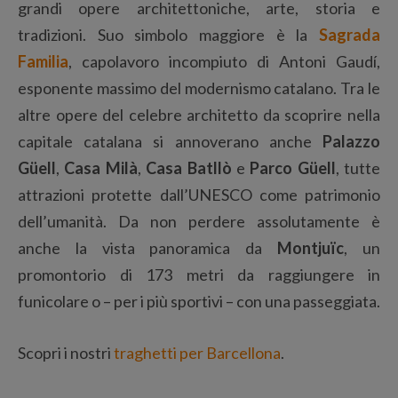
grandi opere architettoniche, arte, storia e
tradizioni. Suo simbolo maggiore è la
Sagrada
Familia
, capolavoro incompiuto di Antoni Gaudí,
esponente massimo del modernismo catalano. Tra le
altre opere del celebre architetto da scoprire nella
capitale catalana si annoverano anche
Palazzo
Güell
,
Casa Milà
,
Casa Batllò
e
Parco Güell
, tutte
attrazioni protette dall’UNESCO come patrimonio
dell’umanità. Da non perdere assolutamente è
anche la vista panoramica da
Montjuïc
, un
promontorio di 173 metri da raggiungere in
funicolare o – per i più sportivi – con una passeggiata.
Scopri i nostri
traghetti per Barcellona
.