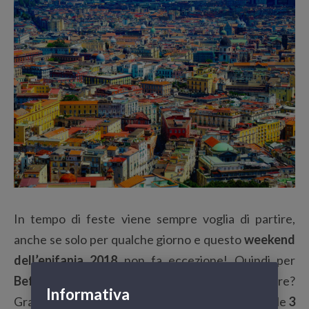
In tempo di feste viene sempre voglia di partire,
anche se solo per qualche giorno e questo
weekend
dell’epifania 2018
non fa eccezione! Quindi per
Befana
, valigia in mano e via. Ma dove andare?
Informativa
Grandi Navi Veloci ha preparato per voi la lista delle
3