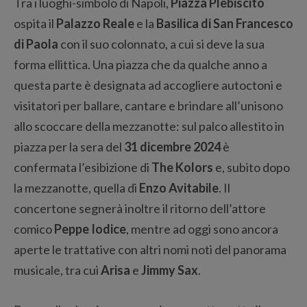
Tra i luoghi-simbolo di Napoli,
Piazza Plebiscito
ospita il
Palazzo Reale
e la
Basilica di San Francesco
di Paola
con il suo colonnato, a cui si deve la sua
forma ellittica. Una piazza che da qualche anno a
questa parte è designata ad accogliere autoctoni e
visitatori per ballare, cantare e brindare all’unisono
allo scoccare della mezzanotte: sul palco allestito in
piazza per la sera del
31 dicembre 2024
è
confermata l’esibizione di
The Kolors
e, subito dopo
la mezzanotte, quella di
Enzo Avitabile
. Il
concertone segnerà inoltre il ritorno dell’attore
comico
Peppe Iodice
, mentre ad oggi sono ancora
aperte le trattative con altri nomi noti del panorama
musicale, tra cui
Arisa
e
Jimmy Sax
.