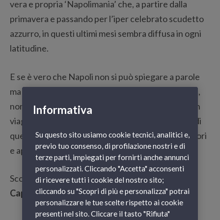
vera e propria ‘Napolimania’ che, a partire dalla
primavera e passando per l’iper celebrato scudetto
azzurro, in questi ultimi mesi sembra diffusa in ogni
latitudine.
E se è vero che Napoli non si può spiegare a parole
ma per afferrarne l’anima bisogna solo conoscerla,
non ci resta che cavalcare il
trend
e organizzare un
Informativa
viaggio di fine d’anno alla scoperta (o riscoperta) di
Su questo sito usiamo cookie tecnici, analitici e,
questa città aperta e solare, per viverne i mille colori
previo tuo consenso, di profilazione nostri e di
e apprezzare le sue tante sfumature.
terze parti, impiegati per fornirti anche annunci
personalizzati. Cliccando "Accetta" acconsenti
Scopriamo quindi insieme
cosa fare per il
di ricevere tutti i cookie del nostro sito;
cliccando su "Scopri di più e personalizza" potrai
Capodanno 2024 a Napoli.
personalizzare le tue scelte rispetto ai cookie
presenti nel sito. Cliccare il tasto "Rifiuta"