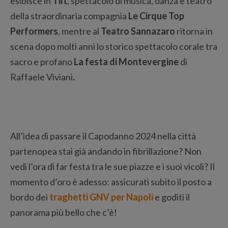
esibisce in
Tilt
, spettacolo di musica, danza e teatro
della straordinaria compagnia
Le Cirque Top
Performers
, mentre al
Teatro Sannazaro
ritorna in
scena dopo molti anni lo storico spettacolo corale tra
sacro e profano
La festa di Montevergine
di
Raffaele Viviani
.
All’idea di passare il Capodanno 2024 nella città
partenopea stai già andando in fibrillazione? Non
vedi l’ora di far festa tra le sue piazze e i suoi vicoli? Il
momento d’oro è adesso: assicurati subito il posto a
bordo dei
traghetti GNV per Napoli
e goditi il
panorama più bello che c’è!