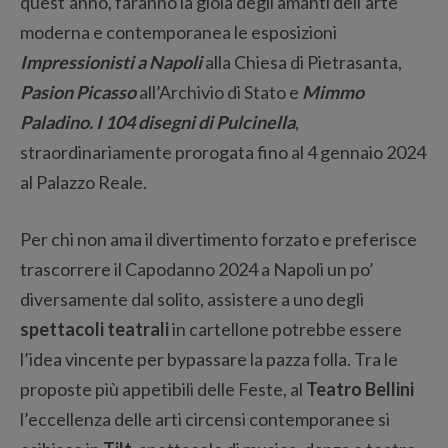
quest’anno, faranno la gioia degli amanti dell’arte
moderna e contemporanea le esposizioni
Impressionisti a Napoli
alla Chiesa di Pietrasanta,
Pasion Picasso
all’Archivio di Stato e
Mimmo
Paladino. I 104 disegni di Pulcinella
,
straordinariamente prorogata fino al 4 gennaio 2024
al Palazzo Reale.
Per chi non ama il divertimento forzato e preferisce
trascorrere il Capodanno 2024 a Napoli un po’
diversamente dal solito, assistere a uno degli
spettacoli teatrali
in cartellone potrebbe essere
l’idea vincente per bypassare la pazza folla. Tra le
proposte più appetibili delle Feste, al
Teatro Bellini
l’eccellenza delle arti circensi contemporanee si