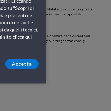
zzati. Cliccando
ndo su "Scopri di
Cibo Halal a bordo dei traghetti:
menu e opzioni disponibili
okie presenti nel
ioni di default e
 da quelli tecnici.
Come dormire bene durante un
 sito clicca qui
viaggio in traghetto: consigli
utili
Accetta