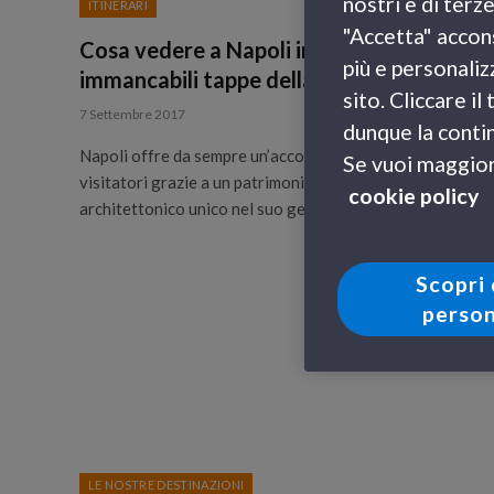
nostri e di terz
ITINERARI
"Accetta" accons
Cosa vedere a Napoli in 3 giorni? Le
più e personaliz
immancabili tappe della vostra vacanza
sito. Cliccare i
7 Settembre 2017
dunque la contin
Napoli offre da sempre un’accoglienza speciale ai suoi
Se vuoi maggiori
visitatori grazie a un patrimonio artistico e
cookie policy
architettonico unico nel suo genere.…
Scopri 
person
LE NOSTRE DESTINAZIONI