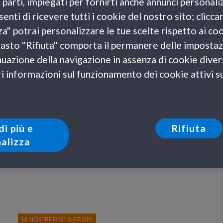
e parti, impiegati per fornirti anche annunci personali
ITINERARI
enti di ricevere tutti i cookie del nostro sito; clicca
Reggia di Caserta: guida a orari, prezzi e
za" potrai personalizzare le tue scelte rispetto ai co
consigli sulle principali attrazioni da
l tasto "Rifiuta" comporta il permanere delle impostaz
vedere
uazione della navigazione in assenza di cookie diversi
24 Maggio 2017
 informazioni sul funzionamento dei cookie attivi sul
A meno di mezz’ora dalla splendida Napoli, si trova la
Reggia di Caserta, il palazzo reale più grande al mondo,…
di più e
Rifiuta
alizza
LE NOSTRE DESTINAZIONI