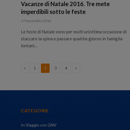
Vacanze di Natale 2016. Tre mete
imperdibili sotto le feste
17 Novembre 2016
Le feste di Natale sono per molti un’ottima occasione di
staccare la spina e passare qualche giorno in famiglia
lontani…
Previous
Next
1
2
3
4
CATEGORIE
In Viaggio con GNV