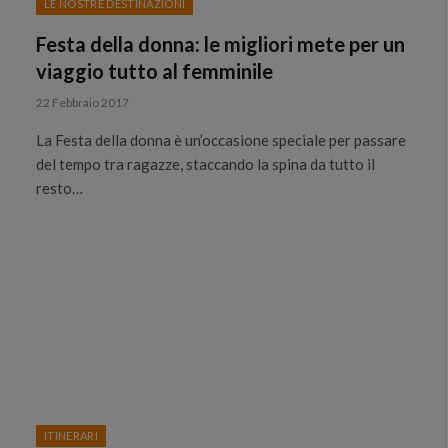
LE NOSTRE DESTINAZIONI
Festa della donna: le migliori mete per un
viaggio tutto al femminile
22 Febbraio 2017
La Festa della donna è un’occasione speciale per passare
del tempo tra ragazze, staccando la spina da tutto il
resto…
ITINERARI