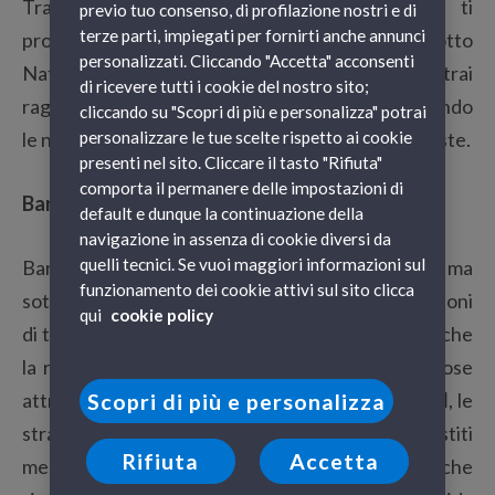
Tra le tante possibili mete da scegliere, ti
previo tuo consenso, di profilazione nostri e di
terze parti, impiegati per fornirti anche annunci
proponiamo tre fantastiche città, imperdibili sotto
personalizzati. Cliccando "Accetta" acconsenti
Natale, che grazie a Grandi Navi Veloci potrai
di ricevere tutti i cookie del nostro sito;
raggiungere in tutta comodità e tranquillità evitando
cliccando su "Scopri di più e personalizza" potrai
personalizzare le tue scelte rispetto ai cookie
le noiose file che si vanno a formare durante le feste.
presenti nel sito. Cliccare il tasto "Rifiuta"
comporta il permanere delle impostazioni di
Barcellona, Spagna
default e dunque la continuazione della
navigazione in assenza di cookie diversi da
quelli tecnici. Se vuoi maggiori informazioni sul
Barcellona è una stupenda metropoli tutto l’anno ma
funzionamento dei cookie attivi sul sito clicca
sotto le feste si arricchisce di eventi e manifestazioni
qui
cookie policy
di tradizioni locali per la celebrazione del Natale che
la rendono davvero spettacolare. Oltre alle famose
attrazioni come la
Sagrada Familia
e
Parco Guell
, le
Scopri di più e personalizza
strade si illuminano e nelle piazze vengono allestiti
Rifiuta
Accetta
mercatini di Natale come la
fiera di Santa Lucia
, che