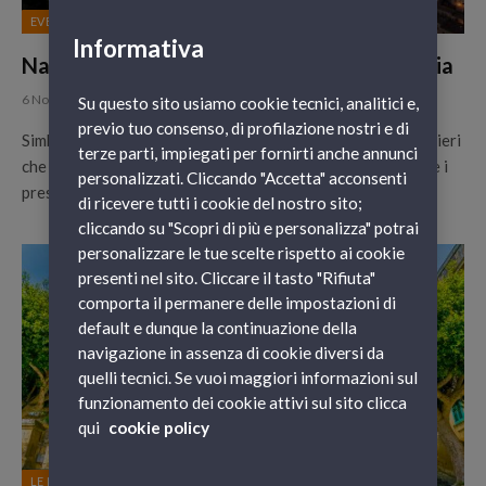
EVENTI
Informativa
Natale 2023: i più bei presepi viventi in Italia
6 Novembre 2023
Su questo sito usiamo cookie tecnici, analitici e,
previo tuo consenso, di profilazione nostri e di
Simbolo della tradizione locale e vetrina degli antichi mestieri
terze parti, impiegati per fornirti anche annunci
che ne sono parte, in coincidenza dell’imminenza del Natale i
personalizzati. Cliccando "Accetta" acconsenti
presepi…
di ricevere tutti i cookie del nostro sito;
cliccando su "Scopri di più e personalizza" potrai
personalizzare le tue scelte rispetto ai cookie
presenti nel sito. Cliccare il tasto "Rifiuta"
comporta il permanere delle impostazioni di
default e dunque la continuazione della
navigazione in assenza di cookie diversi da
quelli tecnici. Se vuoi maggiori informazioni sul
funzionamento dei cookie attivi sul sito clicca
qui
cookie policy
LE NOSTRE DESTINAZIONI