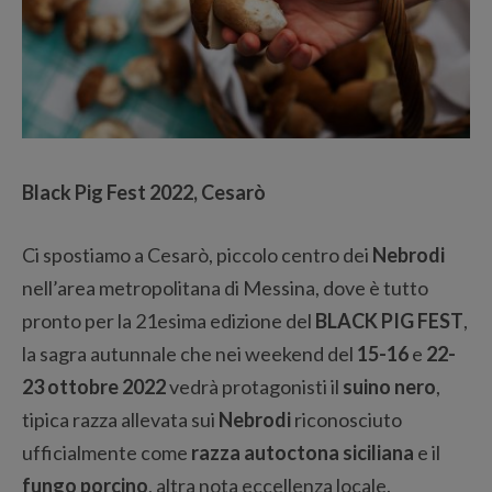
Black Pig Fest 2022, Cesarò
Ci spostiamo a Cesarò, piccolo centro dei
Nebrodi
nell’area metropolitana di Messina, dove è tutto
pronto per la 21esima edizione del
BLACK PIG FEST
,
la sagra autunnale che nei weekend del
15-16
e
22-
23 ottobre 2022
vedrà protagonisti il
suino nero
,
tipica razza allevata sui
Nebrodi
riconosciuto
ufficialmente come
razza autoctona siciliana
e il
fungo porcino
, altra nota eccellenza locale.