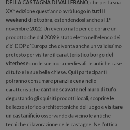
DELLA CASTAGNA DI VALLERANO
, che per la sua
XX° edizione quest’anno avrà luogo in
tutti i
weekend di ottobre
, estendendosi anche al 1°
novembre 2022. Un evento nato per celebrare un
prodotto che dal 2009 è stato eletto nell’elenco dei
cibi DOP d’Europa che diventa anche un validissimo
pretesto per visitare il
caratteristico borgo del
viterbese
con le sue mura medievali, le antiche case
di tufo e le sue belle chiese. Qui i partecipanti
potranno consumare
pranzi e cena
nelle
caratteristiche
cantine scavate nel muro di tufo
,
degustando gli squisiti prodotti locali, scoprire le
bellezze storico-architettoniche del luogo e
visitare
un castanificio
osservando da vicino le antiche
tecniche di lavorazione delle castagne. Nell’ottica