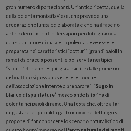
gran numero di partecipanti. Un’antica ricetta, quella
della polenta monteflaviese, che prevede una
preparazione lunga ed elaborata e che ha il fascino
antico dei ritmi lenti e dei sapori perduti: guarnita
con spuntature di maiale, la polenta deve essere
preparata nei caratteristici “cotturi” (grandi paioli in
rame) da braccia possenti e poi servita nei tipici
“scifitti” di legno. E qui, già a partire dalle prime ore
del mattino si possono vedere le cuoche
dell’associazione intente a preparare il
“Sugo in
bianco di spuntature”
mescolando la farina di
polenta nei paioli di rame. Una festa che, oltre a far
degustare le specialità gastronomiche del luogo si
propone di far conoscere lo scenario naturalistico di
questo borgo immerso nel
Parco naturale dei monti