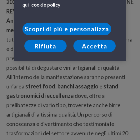
2022
quando si terrà l’edizione annuale di
THE WINE
qui
cookie policy
REVOLUTION
presso il suggestivo
Ex Convento
Annunziata
nella Baia del Silenzio. Una
mostra
Scopri di più e personalizza
mercato
dove produttori di vino, provenienti da
tutte le regioni e accomunati dal rispetto per la terra
Rifiuta
Accetta
e dalla tutela e la valorizzazione del territorio,
presenteranno i propri prodotti, offrendo la
possibilità di degustare vini artigianali di qualità.
All’interno della manifestazione saranno presenti
un’area
street food
,
banchi assaggio
e
stand
gastronomici di eccellenza
dove, oltre a
prelibatezze di vario tipo, troverete anche birre
artigianali di altissima qualità. Un percorso di
conoscenza e divertimento che testimonia le
trasformazioni del settore avvenute negli ultimi 20