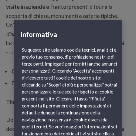
visite in aziende e frantoi
presenti e tour alla
scoperta di chiese, monumenti e osterie tipiche.
Un’occasione per immergersi nelle atmosfere
Informativa
d’antan
di questa amabile porzione di Liguria
lasciandosi inebriare dal gusto e dalla genuinità dei
Su questo sito usiamo cookie tecnici, analitici e,
suoi prodotti tipici.
previo tuo consenso, di profilazione nostri e di
terze parti, impiegati per fornirti anche annunci
Quando
: 4 al 6 novembre 2022
personalizzati. Cliccando "Accetta" acconsenti
di ricevere tutti i cookie del nostro sito;
Dove
: Oneglia (Imperia)
cliccando su "Scopri di più e personalizza" potrai
personalizzare le tue scelte rispetto ai cookie
presenti nel sito. Cliccare il tasto "Rifiuta"
The Wine Revolution 2022, Sestri Levante
comporta il permanere delle impostazioni di
default e dunque la continuazione della
Destinazione
Sestri Levante
(GE) per una festa
navigazione in assenza di cookie diversi da
quelli tecnici. Se vuoi maggiori informazioni sul
dedicata al vino, in programma il
13 e 14 novembre
funzionamento dei cookie attivi sul sito clicca