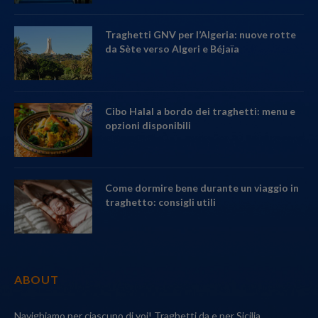
Traghetti GNV per l’Algeria: nuove rotte
da Sète verso Algeri e Béjaïa
Cibo Halal a bordo dei traghetti: menu e
opzioni disponibili
Come dormire bene durante un viaggio in
traghetto: consigli utili
ABOUT
Navighiamo per ciascuno di voi! Traghetti da e per Sicilia,