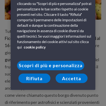
cliccando su "Scopri di più e personalizza" potrai
personalizzare le tue scelte rispetto ai cookie
presenti nel sito. Cliccare il tasto "Rifiuta"
comporta il permanere delle impostazioni di
default e dunque la continuazione della
navigazione in assenza di cookie diversi da
Tutto pronto per la XXII edizione della
Sagra del
quelli tecnici. Se vuoi maggiori informazioni sul
Ficodindia di Roccapalumba
in programma
dal 14 al
funzionamento dei cookie attivi sul sito clicca
16 ottobre 2022
in provincia di
Palermo
per una tre
qui
cookie policy
giorni di
degustazioni guidate
e
laboratori del
gusto
che vedrà protagonisti interi menù a base del
Scopri di più e personalizza
frutto messicano che ha trovato nel clima siciliano il
suo habitat ideale, tanto da diventare uno degli
Rifiuta
Accetta
elementi iconografici dell’Isola. Un evento che dà
anche l’opportunità visitare il
Paese delle Stelle
come viene chiamato questo borgo divenuto punto
di riferimento per astrofisici e scienziati provenienti