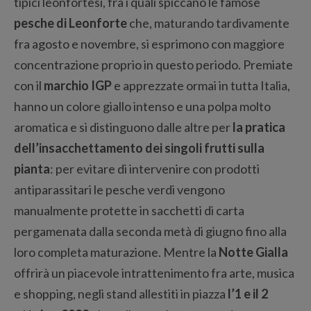
tipici leonfortesi, fra i quali spiccano le famose
pesche di Leonforte
che, maturando tardivamente
fra agosto e novembre, si esprimono con maggiore
concentrazione proprio in questo periodo. Premiate
con il
marchio IGP
e apprezzate ormai in tutta Italia,
hanno un colore giallo intenso e una polpa molto
aromatica e si distinguono dalle altre per
la pratica
dell’insacchettamento dei singoli frutti sulla
pianta
: per evitare di intervenire con prodotti
antiparassitari le pesche verdi vengono
manualmente protette in sacchetti di carta
pergamenata dalla seconda metà di giugno fino alla
loro completa maturazione. Mentre la
Notte Gialla
offrirà un piacevole intrattenimento fra arte, musica
e shopping, negli stand allestiti in piazza
l’1 e il 2