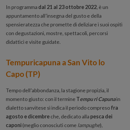
In programma
dal 21 al 23 ottobre 2022
, è un
appuntamento all’insegna del gusto e della
spensieratezza che promette di deliziare i suoi ospiti
con degustazioni, mostre, spettacoli, percorsi
didattici e visite guidate.
Tempuricapuna a San Vito lo
Capo (TP)
Tempo dell’abbondanza, la stagione propizia, il
momento giusto: con il termine
T
empu ri Capuna
in
dialetto sanvitese si indica il periodo compreso
fra
agosto e dicembre
che, dedicato alla
pesca dei
caponi
(meglio conosciuti come
lampughe
),