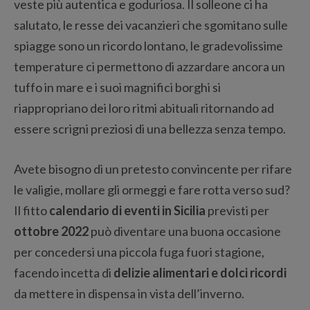
veste più autentica e goduriosa. Il solleone ci ha
salutato, le resse dei vacanzieri che sgomitano sulle
spiagge sono un ricordo lontano, le gradevolissime
temperature ci permettono di azzardare ancora un
tuffo in mare e i suoi magnifici borghi si
riappropriano dei loro ritmi abituali ritornando ad
essere scrigni preziosi di una bellezza senza tempo.
Avete bisogno di un pretesto convincente per rifare
le valigie, mollare gli ormeggi e fare rotta verso sud?
Il fitto
calendario di eventi in Sicilia
previsti per
ottobre 2022
può diventare una buona occasione
per concedersi una piccola fuga fuori stagione,
facendo incetta di
delizie alimentari e dolci ricordi
da mettere in dispensa in vista dell’inverno.