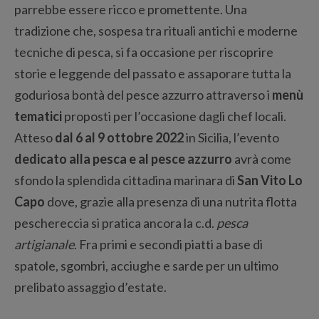
parrebbe essere ricco e promettente. Una
tradizione che, sospesa tra rituali antichi e moderne
tecniche di pesca, si fa occasione per riscoprire
storie e leggende del passato e assaporare tutta la
goduriosa bontà del pesce azzurro attraverso i
menù
tematici
proposti per l’occasione dagli chef locali.
Atteso
dal 6 al 9 ottobre 2022
in Sicilia, l’evento
dedicato alla pesca e al pesce azzurro
avrà come
sfondo la splendida cittadina marinara di
San Vito Lo
Capo
dove, grazie alla presenza di una nutrita flotta
peschereccia si pratica ancora la c.d.
pesca
artigianale
. Fra primi e secondi piatti a base di
spatole, sgombri, acciughe e sarde per un ultimo
prelibato assaggio d’estate.