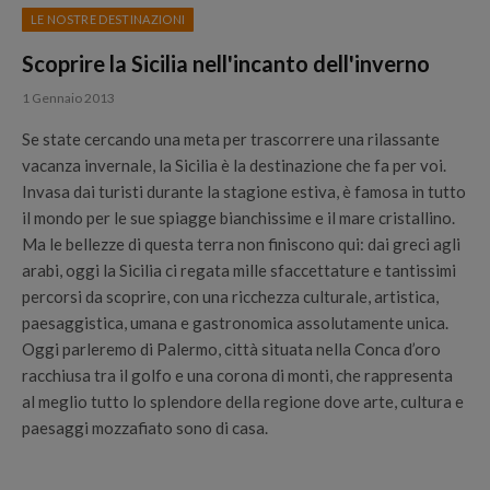
LE NOSTRE DESTINAZIONI
Scoprire la Sicilia nell'incanto dell'inverno
1 Gennaio 2013
Se state cercando una meta per trascorrere una rilassante
vacanza invernale, la Sicilia è la destinazione che fa per voi.
Invasa dai turisti durante la stagione estiva, è famosa in tutto
il mondo per le sue spiagge bianchissime e il mare cristallino.
Ma le bellezze di questa terra non finiscono qui: dai greci agli
arabi, oggi la Sicilia ci regata mille sfaccettature e tantissimi
percorsi da scoprire, con una ricchezza culturale, artistica,
paesaggistica, umana e gastronomica assolutamente unica.
Oggi parleremo di Palermo, città situata nella Conca d’oro
racchiusa tra il golfo e una corona di monti, che rappresenta
al meglio tutto lo splendore della regione dove arte, cultura e
paesaggi mozzafiato sono di casa.