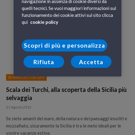
navigazione in assenza di cookie diversi da
quelli tecnici. Se vuoi maggiori informazioni sul
funzionamento dei cookie attivi sul sito clicca
qui
cookie policy
Scopri di più e personalizza
Rifiuta
Accetta
IN VIAGGIO CON GNV
Scala dei Turchi, alla scoperta della Sicilia più
selvaggia
21 Agosto 2012
Se siete amanti del mare, della natura e dei paesaggi insoliti e
mozzafiato, sicuramente la Sicilia è tra le mete ideali per le
vostre vacanze estive.