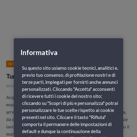
Informativa
IN VIAGGIO CON GNV
Su questo sito usiamo cookie tecnici, analitici e,
previo tuo consenso, di profilazione nostri e di
Turismo in Sicilia: artigianato e cultura
terze parti, impiegati per fornirti anche annunci
30 Ottobre 2012
personalizzati. Cliccando "Accetta" acconsenti
di ricevere tutti i cookie del nostro sito;
Acquistare souvenir e prodotti di artigianato locale è un
cliccando su "Scopri di più e personalizza" potrai
modo per ricordare piacevolmente la nostra vacanza e
personalizzare le tue scelte rispetto ai cookie
arredare la nostra casa con pezzi unici e di qualità. La Sicilia,
presenti nel sito. Cliccare il tasto "Rifiuta"
da questo punto di vista, è una destinazione ideale con le sue
comporta il permanere delle impostazioni di
lavorazioni e i suoi prodotti conosciuti ed esportati in tutto il
default e dunque la continuazione della
mondo.