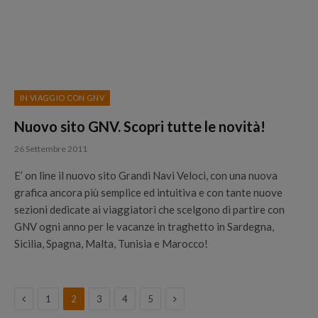
IN VIAGGIO CON GNV
Nuovo sito GNV. Scopri tutte le novità!
26 Settembre 2011
E’ on line il nuovo sito Grandi Navi Veloci, con una nuova
grafica ancora più semplice ed intuitiva e con tante nuove
sezioni dedicate ai viaggiatori che scelgono di partire con
GNV ogni anno per le vacanze in traghetto in Sardegna,
Sicilia, Spagna, Malta, Tunisia e Marocco!
Previous
Next
1
2
3
4
5