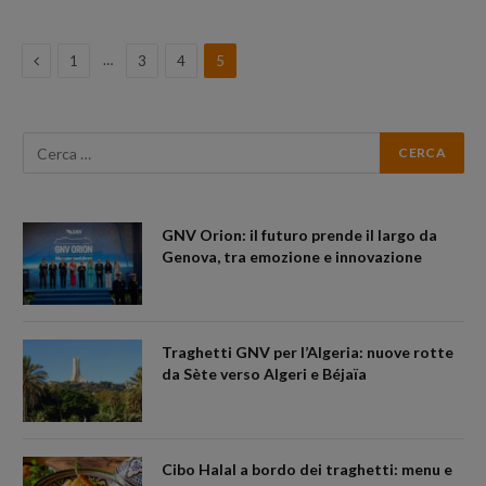
Previous
…
1
3
4
5
GNV Orion: il futuro prende il largo da
Genova, tra emozione e innovazione
Traghetti GNV per l’Algeria: nuove rotte
da Sète verso Algeri e Béjaïa
Cibo Halal a bordo dei traghetti: menu e