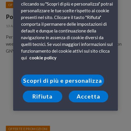
cliccando su "Scopri di più e personalizza" potrai
OFFERTE E PROMOZIONI
personalizzare le tue scelte rispetto ai cookie
Ponte del 25 aprile in Sicilia o Sardegna
presenti nel sito. Cliccare il tasto "Rifiuta"
comporta il permanere delle impostazioni di
13 Aprile 2010
default e dunque la continuazione della
Per questo ponte del 25 Aprile 2010 concediti un breve
navigazione in assenza di cookie diversi da
weekend di vacanza e soprattutto… di sole e mare! Parti con
quelli tecnici. Se vuoi maggiori informazioni sul
GNV con destinazione la Sicilia o la Sardegna!
funzionamento dei cookie attivi sul sito clicca
qui
cookie policy
Scopri di più e personalizza
Rifiuta
Accetta
OFFERTE E PROMOZIONI