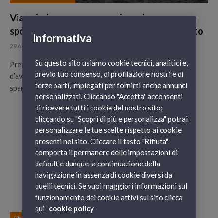
Viaggio in camper: organizzazione e
spostamenti per un divertimento assicurato
Informativa
29 Aprile 2022
Su questo sito usiamo cookie tecnici, analitici e,
Preferenza che evoca libertà, indipendenza e spirito
previo tuo consenso, di profilazione nostri e di
d’avventura, la vacanza in camper permette di viaggiare
terze parti, impiegati per fornirti anche annunci
spendendo poco, sottraendosi ai vincoli…
personalizzati. Cliccando "Accetta" acconsenti
di ricevere tutti i cookie del nostro sito;
cliccando su "Scopri di più e personalizza" potrai
personalizzare le tue scelte rispetto ai cookie
presenti nel sito. Cliccare il tasto "Rifiuta"
comporta il permanere delle impostazioni di
default e dunque la continuazione della
navigazione in assenza di cookie diversi da
quelli tecnici. Se vuoi maggiori informazioni sul
funzionamento dei cookie attivi sul sito clicca
qui
cookie policy
OFFERTE E PROMOZIONI