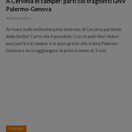
A Cervinia in camper: parti coi traghetti GNV
Palermo-Genova
4 Gennaio 2011
Arrivare sulle bellissime piste innevate di Cervinia partendo
dalla Sicilia? Certo che è possibile! Con Grandi Navi Veloci
puoi partire in camper o in auto grazie alla tratta Palermo-
Genova e da lì raggiungere le piste in meno di 3 ore!
ITINERARI