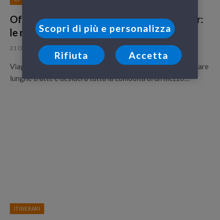
Offerte traghetti per chi viaggia in camper:
Scopri di più e personalizza
le nostre soluzioni
21 Ottobre 2015
Rifiuta
Accetta
Viaggiare in traghetto è un’ottima soluzione per chi deve fare
lunghe tratte e desidera tutta la comodità di un mezzo…
ITINERARI