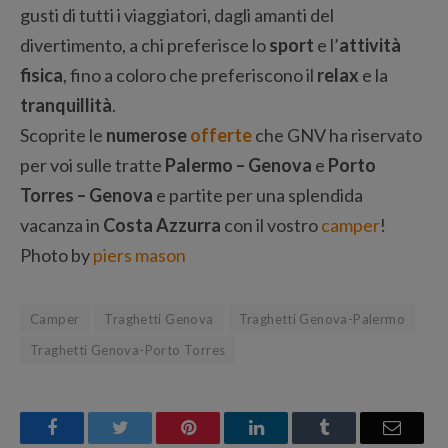
gusti di tutti i viaggiatori, dagli amanti del
divertimento, a chi preferisce lo
sport
e l’
attività
fisica
, fino a coloro che preferiscono il
relax
e la
tranquillità
.
Scoprite le
numerose
offerte
che GNV ha riservato
per voi sulle tratte
Palermo – Genova
e
Porto
Torres – Genova
e partite per una splendida
vacanza in
Costa Azzurra
con il vostro
camper
!
Photo by
piers mason
Camper
Traghetti Genova
Traghetti Genova-Palermo
Traghetti Genova-Porto Torres
Facebook
Twitter
Pinterest
LinkedIn
Tumblr
Email