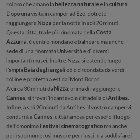
coloro che amano la
bellezza naturale
e la
cultura
.
Dopo una visita in camper ad Eze, potrete
raggiungere
Nizza
per la notte in soli 20 minuti.
Questa città, tra le più rinomata della
Costa
Azzurra
, è centro mondano e balneare ma anche
sede di una rinomata Università e di diversi
importanti musei. Inoltre Nizza si estende lungo
l’ampia
Baia degli angeli
ed è circondata da verdi
colline e protetta a est dal Mont Boron.
A circa 30 minuti da
Nizza
, prima di raggiungere
Cannes
, si trova l’incantevole cittadella di
Antibes
.
Infine, a soli 20 minuti da Antibes, il vostro camper vi
condurrà a
Cannes
, città famosa per essere il luogo
dell’omonimo
Festival cinematografico
ma anche
per i suoi numerosi musei e per riuscire a soddisfare i