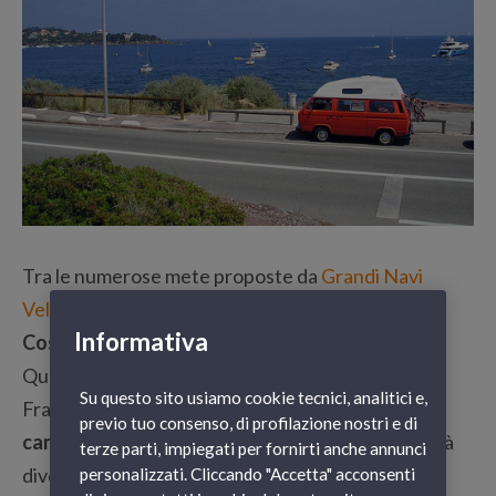
Tra le numerose mete proposte da
Grandi Navi
Veloci
per
viaggiare in
camper
oggi si aggiunge la
Informativa
Costa Azzurra
!
Questa bellissima zona al confine tra Italia e
Su questo sito usiamo cookie tecnici, analitici e,
Francia è una
meta ideale
per una vacanza in
previo tuo consenso, di profilazione nostri e di
camper
perché ogni giorno si può visitare una città
terze parti, impiegati per fornirti anche annunci
diversa, in poco tempo e
senza stancarsi troppo
personalizzati. Cliccando "Accetta" acconsenti