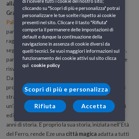
di ricevere tutti i cookie del nostro sito;
alla guida
!
cliccando su "Scopri di più e personalizza" potrai
Grandi Navi Veloci
propone le linee traghetti
personalizzare le tue scelte rispetto ai cookie
Palermo – Genova
e
Porto Torres – Genova
:
presenti nel sito. Cliccare il tasto "Rifiuta"
comporta il permanere delle impostazioni di
partendo da
Palermo
in serata è possibile
default e dunque la continuazione della
raggiungere
Genova
nel pomeriggio del giorno
navigazione in assenza di cookie diversi da
seguente; da
Porto Torres
il viaggio dura 12 ore e,
quelli tecnici. Se vuoi maggiori informazioni sul
funzionamento dei cookie attivi sul sito clicca
partendo verso ora di cena, potrete comodamente
qui
cookie policy
risvegliarvi a Genova il mattino seguente.
Da
Genova
inizia la vacanza e la prima meta che vi
proponiamo della Côte d’Azur è
Eze
, a sole 2 ore di
Scopri di più e personalizza
strada.
Questa località è caratterizzata da
Rifiuta
Accetta
un’architettura antichissima e da un insieme di stili
ed influenze che hanno attraversato più di 2.000
anni di storia. E proprio la sua storia, iniziata nell’Età
del Ferro, rende Eze una
città magica
adatta a tutti