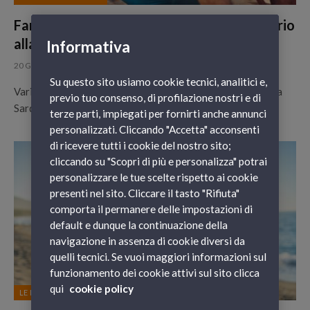
Fare camping in Sardegna del nord: itinerario
alla scoperta del territorio
Informativa
20 Giugno 2022
Su questo sito usiamo cookie tecnici, analitici e,
Variegata e selvaggia, affascinante e colma di tradizioni, la
previo tuo consenso, di profilazione nostri e di
Sardegna del nord ben si presta a un viaggio itinerante a…
terze parti, impiegati per fornirti anche annunci
personalizzati. Cliccando "Accetta" acconsenti
di ricevere tutti i cookie del nostro sito;
cliccando su "Scopri di più e personalizza" potrai
personalizzare le tue scelte rispetto ai cookie
presenti nel sito. Cliccare il tasto "Rifiuta"
comporta il permanere delle impostazioni di
default e dunque la continuazione della
navigazione in assenza di cookie diversi da
quelli tecnici. Se vuoi maggiori informazioni sul
funzionamento dei cookie attivi sul sito clicca
qui
cookie policy
LE NOSTRE DESTINAZIONI