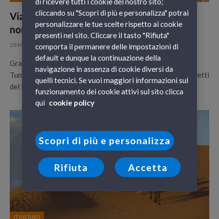
di ricevere tutti i cookie del nostro sito;
cliccando su "Scopri di più e personalizza" potrai
Viaggiare durante il Ramadan 2023: GNV
personalizzare le tue scelte rispetto ai cookie
non vi lascia soli
presenti nel sito. Cliccare il tasto "Rifiuta"
28 Marzo 2023
comporta il permanere delle impostazioni di
default e dunque la continuazione della
Grandi Navi Veloci ha lanciato un’offerta per raggiungere
navigazione in assenza di cookie diversi da
Tunisia e Marocco che coniuga comfort e rispetto dei precetti
quelli tecnici. Se vuoi maggiori informazioni sul
del RAMADAN.
funzionamento dei cookie attivi sul sito clicca
qui
cookie policy
Scopri di più e personalizza
Rifiuta
Accetta
ITINERARI