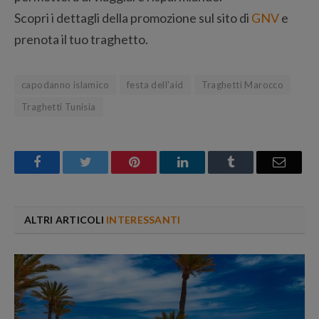
Scopri i dettagli della promozione sul sito di
GNV
e
prenota il tuo traghetto.
capodanno islamico
festa dell'aid
Traghetti Marocco
Traghetti Tunisia
Facebook
Twitter
Pinterest
LinkedIn
Tumblr
Email
ALTRI ARTICOLI
INTERESSANTI