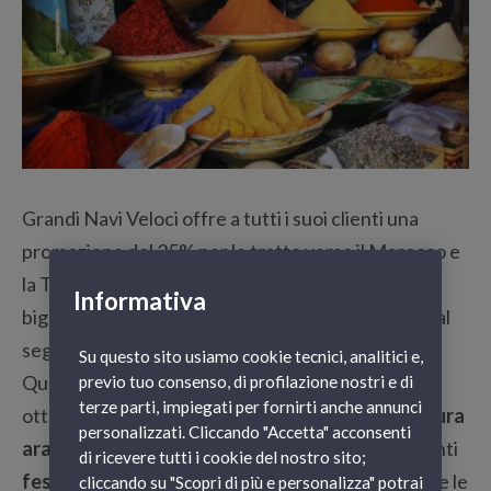
Grandi Navi Veloci offre a tutti i suoi clienti una
promozione del 25% per le tratte verso il Marocco e
la Tunisia, valida fino al 2 novembre 2014 con
Informativa
biglietto di almeno 3 persone e al massimo 1 auto al
seguito.
Su questo sito usiamo cookie tecnici, analitici e,
Quest’anno – secondo il calendario islamico –
previo tuo consenso, di profilazione nostri e di
terze parti, impiegati per fornirti anche annunci
ottobre è un mese di grande fermento per la
cultura
personalizzati. Cliccando "Accetta" acconsenti
araba
che festeggia alcune tra le sue più importanti
di ricevere tutti i cookie del nostro sito;
feste tradizionali
. Un’ottima opportunità di vivere le
cliccando su "Scopri di più e personalizza" potrai