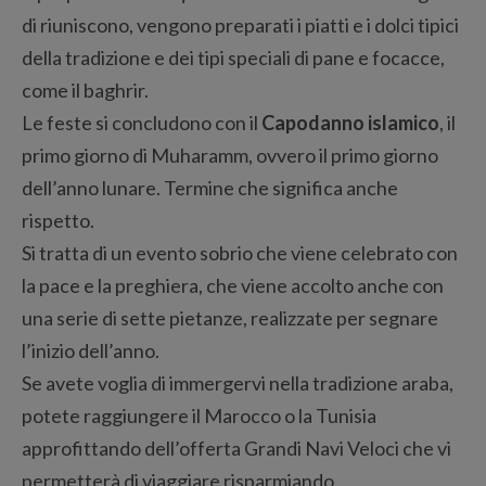
di riuniscono, vengono preparati i piatti e i dolci tipici
della tradizione e dei tipi speciali di pane e focacce,
come il baghrir.
Le feste si concludono con il
Capodanno islamico
, il
primo giorno di Muharamm, ovvero il primo giorno
dell’anno lunare. Termine che significa anche
rispetto.
Si tratta di un evento sobrio che viene celebrato con
la pace e la preghiera, che viene accolto anche con
una serie di sette pietanze, realizzate per segnare
l’inizio dell’anno.
Se avete voglia di immergervi nella tradizione araba,
potete raggiungere il Marocco o la Tunisia
approfittando dell’offerta Grandi Navi Veloci che vi
permetterà di viaggiare risparmiando.