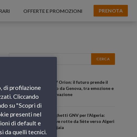
PRENOTA
RARI
OFFERTE E PROMOZIONI
GNV Orion: il futuro prende il
, di profilazione
largo da Genova, tra emozione e
innovazione
zzati. Cliccando
ndo su "Scopri di
okie presenti nel
Traghetti GNV per l’Algeria:
nuove rotte da Sète verso Algeri
ioni di default e
e Béjaïa
 da quelli tecnici.