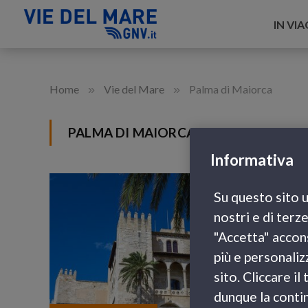
IN VI
»
»
Home
Vie del Mare
Palma di Maiorca
PALMA DI MAIORCA
Informativa
Su questo sito u
nostri e di terz
"Accetta" accons
più e personaliz
sito. Cliccare i
dunque la contin