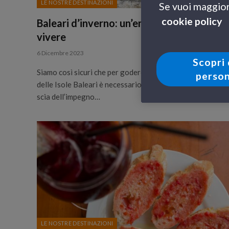
LE NOSTRE DESTINAZIONI
Se vuoi maggiori
cookie policy
Baleari d’inverno: un’emozione tutta da
vivere
6 Dicembre 2023
Scopri 
Siamo così sicuri che per godere del fascino indiscusso
person
delle Isole Baleari è necessario partire in estate? Sulla
scia dell’impegno…
LE NOSTRE DESTINAZIONI