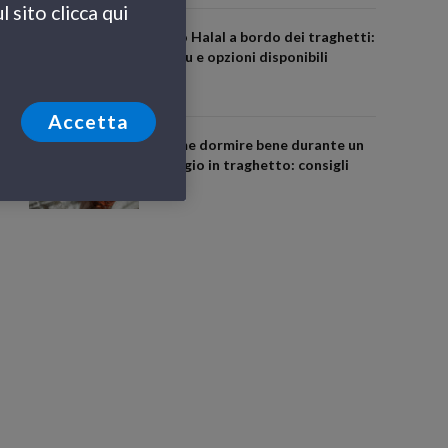
 sito clicca qui
Cibo Halal a bordo dei traghetti:
menu e opzioni disponibili
Accetta
Come dormire bene durante un
viaggio in traghetto: consigli
utili