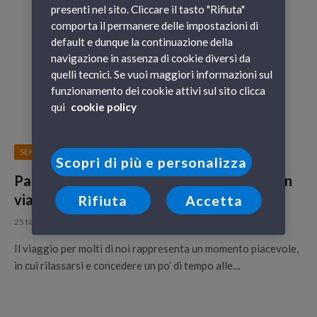
presenti nel sito. Cliccare il tasto "Rifiuta"
comporta il permanere delle impostazioni di
default e dunque la continuazione della
navigazione in assenza di cookie diversi da
quelli tecnici. Se vuoi maggiori informazioni sul
funzionamento dei cookie attivi sul sito clicca
qui
cookie policy
SENZA CATEGORIA
Scopri di più e personalizza
Parking Guru, l’app GNV per intrattenerti in
viaggio
Rifiuta
Accetta
25 Novembre 2015
Il viaggio per molti di noi rappresenta un momento piacevole,
in cui rilassarsi e concedere un po’ di tempo alle…