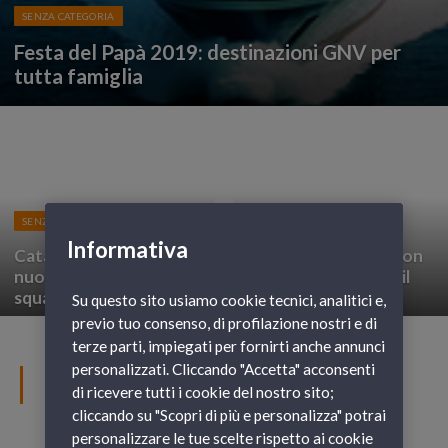
SENZA CATEGORIA
Festa del Papà 2019: destinazioni GNV per
tutta famiglia
SENZA CATEGORIA
SENZA CATEGORIA
Informativa
Catania Calcio, GNV è il
Meeting e convention
nuovo sponsor della
a bordo di GNV con il
squadra
servizio MICE
Su questo sito usiamo cookie tecnici, analitici e,
previo tuo consenso, di profilazione nostri e di
terze parti, impiegati per fornirti anche annunci
personalizzati. Cliccando "Accetta" acconsenti
SENZA CATEGORIA
di ricevere tutti i cookie del nostro sito;
cliccando su "Scopri di più e personalizza" potrai
personalizzare le tue scelte rispetto ai cookie