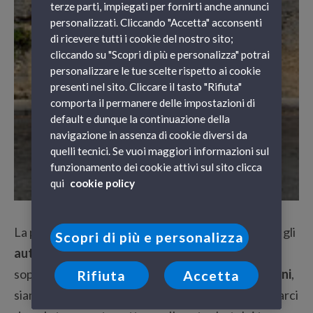
terze parti, impiegati per fornirti anche annunci
personalizzati. Cliccando "Accetta" acconsenti
di ricevere tutti i cookie del nostro sito;
cliccando su "Scopri di più e personalizza" potrai
personalizzare le tue scelte rispetto ai cookie
presenti nel sito. Cliccare il tasto "Rifiuta"
comporta il permanere delle impostazioni di
default e dunque la continuazione della
navigazione in assenza di cookie diversi da
quelli tecnici. Se vuoi maggiori informazioni sul
funzionamento dei cookie attivi sul sito clicca
qui
cookie policy
La prima cosa che mi ha colpito di Malta sono stati gli
Scopri di più e personalizza
autobus: gialli e rossi
! Grazie al comodo e
soprattutto economico
servizio di trasporti urbani
,
Rifiuta
Accetta
siamo subito arrivate al nostro albergo per rifocillarci