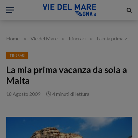
»
»
»
Home
Vie del Mare
Itinerari
La mia prima vacanza da sola a Malta
ITINERARI
La mia prima vacanza da sola a
Malta
18 Agosto 2009
4 minuti di lettura