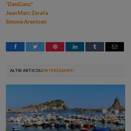
*DaniGanz*
Jean Marc Zerafa
Simone Arentsen
Facebook
Twitter
Pinterest
LinkedIn
Tumblr
Email
ALTRI ARTICOLI
INTERESSANTI