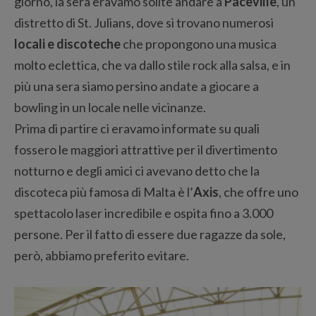
giorno, la sera eravamo solite andare a
Paceville
, un
distretto di St. Julians, dove si trovano numerosi
locali e discoteche
che propongono una musica
molto eclettica, che va dallo stile rock alla salsa, e in
più una sera siamo persino andate a giocare a
bowling in un locale nelle vicinanze.
Prima di partire ci eravamo informate su quali
fossero le maggiori attrattive per il divertimento
notturno e degli amici ci avevano detto che la
discoteca più famosa di Malta è l’
Axis
, che offre uno
spettacolo laser incredibile e ospita fino a 3.000
persone. Per il fatto di essere due ragazze da sole,
però, abbiamo preferito evitare.