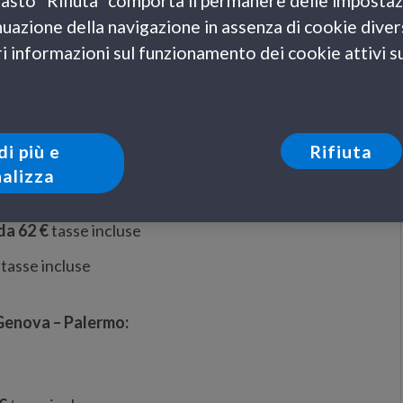
l tasto "Rifiuta" comporta il permanere delle impostaz
va – Tangeri, Genova – Palermo, Livorno – Palermo,
uazione della navigazione in assenza di cookie diversi
isi, Roma Civitavecchia – Palermo e Roma
 informazioni sul funzionamento dei cookie attivi sul
he sui
traghetti
per la Sardegna e per la Sicilia.
etti 2010!
ntaggiosa:
di più e
Rifiuta
alizza
 da 62 €
tasse incluse
tasse incluse
Genova – Palermo: