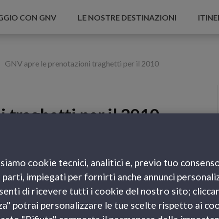
AGGIO CON GNV
LE NOSTRE DESTINAZIONI
ITINE
GNV apre le prenotazioni traghetti per il 2010
 traghetti per il 2010
siamo cookie tecnici, analitici e, previo tuo consenso
il 2010
per Sardegna, Sicilia, Spagna, Tunisia e
e parti, impiegati per fornirti anche annunci personali
ti e vantaggiose.
enti di ricevere tutti i cookie del nostro sito; clicca
za" potrai personalizzare le tue scelte rispetto ai co
a – Porto Torres, Genova – Olbia, Genova – Tunisi,