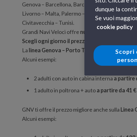
sito. Cliccare i
Genova – Barcellona, Barcellona – Tangeri, Geno
dunque la contin
Livorno – Malta, Palermo – Malta, Palermo – Tun
Se vuoi maggiori
Civitavecchia – Tunisi.
cookie policy
Grandi Navi Veloci offre
nuove
tariffe 2010 anc
Scegli ogni giorno il prezzo migliore per i tragh
La
linea Genova – Porto Torres
è ancora più va
Scopri 
Alcuni esempi:
person
2 adulti con auto in cabina interna
a partire
1 adulto in poltrona + auto
a partire da 41 €
GNV ti offre il
prezzo migliore anche sulla
Linea 
Alcuni esempi: