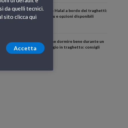
ioni di default e
 da quelli tecnici.
Cibo Halal a bordo dei traghetti:
 sito clicca qui
menu e opzioni disponibili
Come dormire bene durante un
viaggio in traghetto: consigli
Accetta
utili