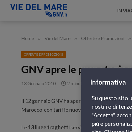
IN VI
»
»
»
Home
Vie del Mare
Offerte e Promozioni
OFFERTE E PROMOZIONI
GNV apre le prenotazioni
Informativa
13 Gennaio 2010
2 minuti di lettura
Su questo sito u
Il 12 gennaio GNV ha aperto le
prenotazioni per 
nostri e di terz
Marocco con tariffe nuove, ancora più convenien
"Accetta" accons
più e personaliz
Le
13 linee traghetti
servite da GNV sono: Genov