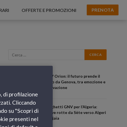
PRENOTA
RARI
OFFERTE E PROMOZIONI
GNV Orion: il futuro prende il
largo da Genova, tra emozione e
innovazione
, di profilazione
zzati. Cliccando
Traghetti GNV per l’Algeria:
ndo su "Scopri di
nuove rotte da Sète verso Algeri
e Béjaïa
okie presenti nel