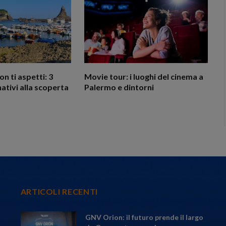
non ti aspetti: 3
Movie tour: i luoghi del cinema a
nativi alla scoperta
Palermo e dintorni
ARTICOLI RECENTI
GNV Orion: il futuro prende il largo