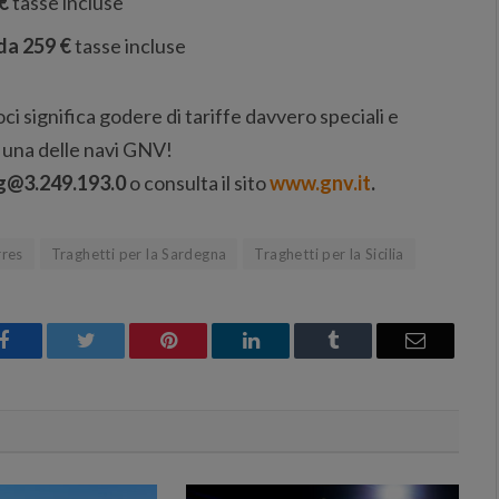
 €
tasse incluse
 da 259 €
tasse incluse
ci significa godere di tariffe davvero speciali e
i una delle navi GNV!
g@3.249.193.0
o consulta il sito
www.gnv.it
.
rres
Traghetti per la Sardegna
Traghetti per la Sicilia
Facebook
Twitter
Pinterest
LinkedIn
Tumblr
Email