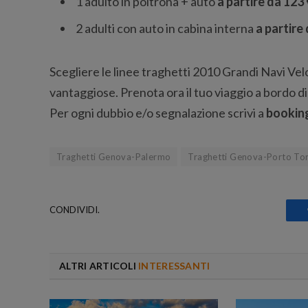
1 adulto in poltrona + auto
a partire da 123
2 adulti con auto in cabina interna
a partire
Scegliere le linee traghetti 2010 Grandi Navi Velo
vantaggiose. Prenota ora il tuo viaggio a bordo d
Per ogni dubbio e/o segnalazione scrivi a
bookin
Traghetti Genova-Palermo
Traghetti Genova-Porto To
CONDIVIDI.
ALTRI ARTICOLI
INTERESSANTI