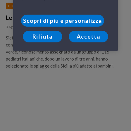
ITINERARI
Le migliori spiagge per bambini in Sicilia
Scopri di più e personalizza
3 Agosto 2010
Rifiuta
Accetta
Siete in partenza per la Sicilia con i vostri bambini? Oggi vi
consigliamo le 6 spiagge che hanno ricevuto la bandiera
verde, riconoscimento assegnato da un gruppo di 115
pediatri italiani che, dopo un lavoro di tre anni, hanno
selezionato le spiagge della Sicilia più adatte ai bambini.