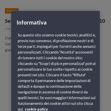
EVENTI
Settembre a Genova per l'Oktoberfest 2010
Informativa
3 Settembre 2010
Su questo sito usiamo cookie tecnici, analitici e,
Dal 16 al 26 Settembre 2010 in Piazza della Vittoria a
previo tuo consenso, di profilazione nostri e di
Genova si festeggia il tanto atteso Oktoberfest, con 11
terze parti, impiegati per fornirti anche annunci
giorni di Prosit!!!
personalizzati. Cliccando "Accetta" acconsenti
di ricevere tutti i cookie del nostro sito;
cliccando su "Scopri di più e personalizza" potrai
personalizzare le tue scelte rispetto ai cookie
presenti nel sito. Cliccare il tasto "Rifiuta"
comporta il permanere delle impostazioni di
default e dunque la continuazione della
navigazione in assenza di cookie diversi da
quelli tecnici. Se vuoi maggiori informazioni sul
funzionamento dei cookie attivi sul sito clicca
qui
cookie policy