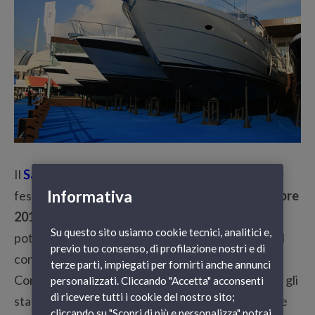
Il
S
alone Nautico di Genova
compie 50 anni e per
Informativa
festeggiare questo anniversario,
dal 2 al 10 ottobre
2010,
amanti della nautica e semplici curiosi
Su questo sito usiamo cookie tecnici, analitici e,
potranno visitare gli oltre 300mila metri quadri del
previo tuo consenso, di profilazione nostri e di
complesso, di cui 110mila di specchio acqueo.
terze parti, impiegati per fornirti anche annunci
Come ogni anno i visitatori potranno curiosare tra gli
personalizzati. Cliccando "Accetta" acconsenti
di ricevere tutti i cookie del nostro sito;
stand dei 1400 espositori presenti, oppure salire e
cliccando su "Scopri di più e personalizza" potrai