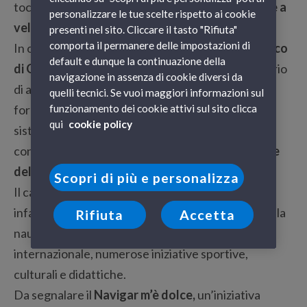
toccare oltre 2300 imbarcazioni tra
yacht, barche a
personalizzare le tue scelte rispetto ai cookie
vela, barche a motore e pneumatiche
.
presenti nel sito. Cliccare il tasto "Rifiuta"
comporta il permanere delle impostazioni di
In occasione del cinquantennale del
salone nautico
default e dunque la continuazione della
di Genova
è stato pertanto elaborato un calendario
navigazione in assenza di cookie diversi da
di appuntamenti molto variegato che da un lato
quelli tecnici. Se vuoi maggiori informazioni sul
funzionamento dei cookie attivi sul sito clicca
fornisce spunti di riflessione sulla situazione del
qui
cookie policy
sistema della nautica in Italia e dall’altro fa
conoscere a grandi e piccoli le
bellezze del mare e
della navigazione
.
Scopri di più e personalizza
Il calendario del
S
alone Nautico 2010 di Genova
infatti propone, accanto ai nomi più prestigiosi della
Rifiuta
Accetta
nautica e della cantieristica italiana ed
internazionale, numerose iniziative sportive,
culturali e didattiche.
Da segnalare il
Navigar m’è dolce,
un’iniziativa