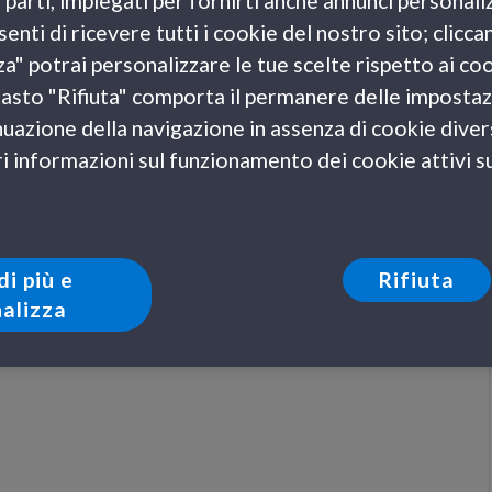
e parti, impiegati per fornirti anche annunci personali
LE NOSTRE DESTINAZIONI
enti di ricevere tutti i cookie del nostro sito; clicca
Settembre in Sardegna 3 idee per una
za" potrai personalizzare le tue scelte rispetto ai co
vacanza fuori porta
l tasto "Rifiuta" comporta il permanere delle impostaz
18 Settembre 2018
uazione della navigazione in assenza di cookie diversi
Siamo ufficialmente rientrati al lavoro, le vacanze sono
 informazioni sul funzionamento dei cookie attivi sul
terminate, l’avvolgente e caldo suono del mare o la dolce
e rilassante…
di più e
Rifiuta
alizza