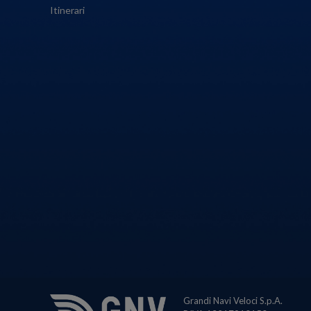
Itinerari
Grandi Navi Veloci S.p.A.