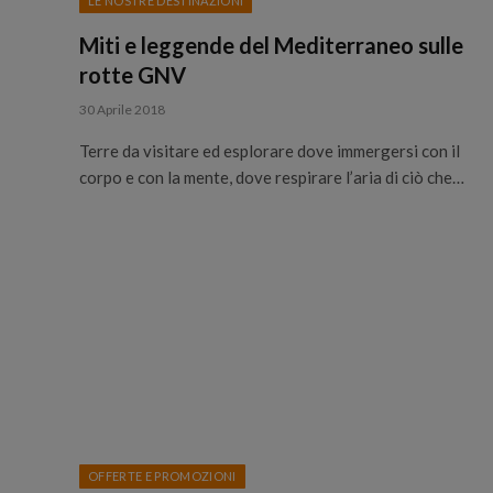
LE NOSTRE DESTINAZIONI
Miti e leggende del Mediterraneo sulle
rotte GNV
30 Aprile 2018
Terre da visitare ed esplorare dove immergersi con il
corpo e con la mente, dove respirare l’aria di ciò che…
OFFERTE E PROMOZIONI