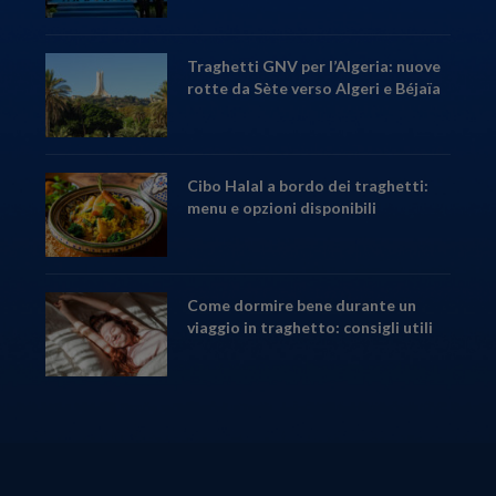
Traghetti GNV per l’Algeria: nuove
rotte da Sète verso Algeri e Béjaïa
Cibo Halal a bordo dei traghetti:
menu e opzioni disponibili
Come dormire bene durante un
viaggio in traghetto: consigli utili