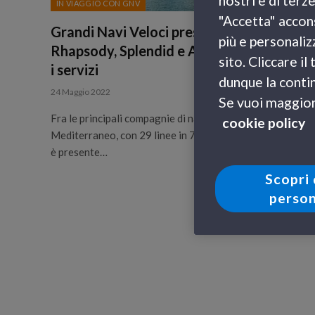
nostri e di terz
IN VIAGGIO CON GNV
"Accetta" accons
Grandi Navi Veloci presenta GNV
più e personaliz
Rhapsody, Splendid e Allegra: scopri tutti
sito. Cliccare i
i servizi
dunque la contin
24 Maggio 2022
Se vuoi maggiori
Fra le principali compagnie di navigazione del Mar
cookie policy
Mediterraneo, con 29 linee in 7 Paesi, Grandi Navi Veloci
è presente…
Scopri 
person