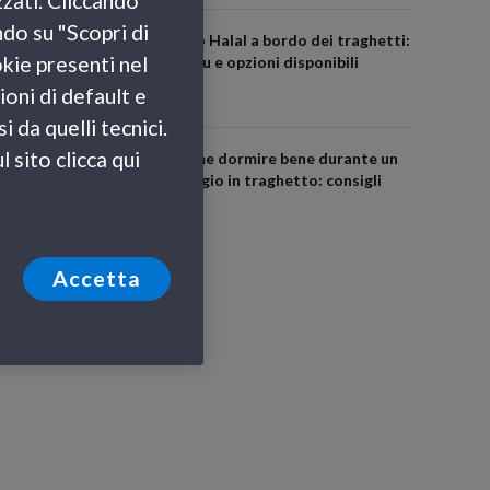
zzati. Cliccando
ndo su "Scopri di
Cibo Halal a bordo dei traghetti:
okie presenti nel
menu e opzioni disponibili
ioni di default e
 da quelli tecnici.
 sito clicca qui
Come dormire bene durante un
viaggio in traghetto: consigli
utili
Accetta