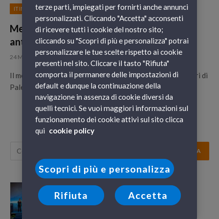
terze parti, impiegati per fornirti anche annunci
ITINERARI
personalizzati. Cliccando "Accetta" acconsenti
Mercato di Ballarò a Palermo, il cuore più
di ricevere tutti i cookie del nostro sito;
antico della città
cliccando su "Scopri di più e personalizza" potrai
personalizzare le tue scelte rispetto ai cookie
24 Marzo 2016
presenti nel sito. Cliccare il tasto "Rifiuta"
comporta il permanere delle impostazioni di
Il mercato di Ballarò è uno dei più antichi mercati alimentari di
default e dunque la continuazione della
Palermo, il luogo ideale per fare un tuffo…
navigazione in assenza di cookie diversi da
quelli tecnici. Se vuoi maggiori informazioni sul
funzionamento dei cookie attivi sul sito clicca
qui
cookie policy
Scopri di più e personalizza
GNV Orion: il futuro prende il largo da
Rifiuta
Accetta
Genova, tra emozione e innovazione