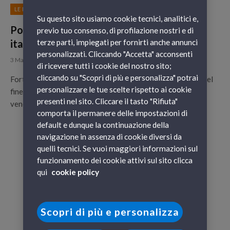
LE NOSTRE DESTINAZIONI
Su questo sito usiamo cookie tecnici, analitici e,
Ponte del 2 giugno 2017: le migliori mete
previo tuo consenso, di profilazione nostri e di
italiane dove passare il lungo weekend
terze parti, impiegati per fornirti anche annunci
personalizzati. Cliccando "Accetta" acconsenti
3 Maggio 2017
di ricevere tutti i cookie del nostro sito;
cliccando su "Scopri di più e personalizza" potrai
Fortunatamente per tutti gli italiani che amano rilassarsi nel
personalizzare le tue scelte rispetto ai cookie
fine settimana, la Festa della Repubblica 2017 cadrà di
presenti nel sito. Cliccare il tasto "Rifiuta"
venerdì. Un…
comporta il permanere delle impostazioni di
default e dunque la continuazione della
navigazione in assenza di cookie diversi da
quelli tecnici. Se vuoi maggiori informazioni sul
funzionamento dei cookie attivi sul sito clicca
qui
cookie policy
Scopri di più e personalizza