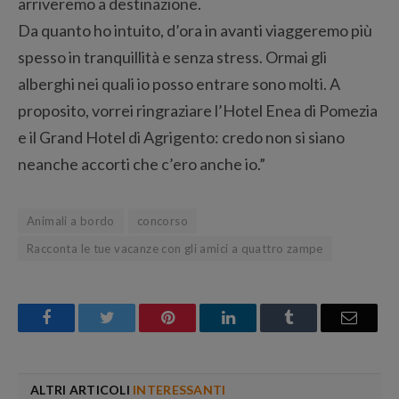
arriveremo a destinazione.
Da quanto ho intuito, d’ora in avanti viaggeremo più
spesso in tranquillità e senza stress. Ormai gli
alberghi nei quali io posso entrare sono molti. A
proposito, vorrei ringraziare l’Hotel Enea di Pomezia
e il Grand Hotel di Agrigento: credo non si siano
neanche accorti che c’ero anche io.”
Animali a bordo
concorso
Racconta le tue vacanze con gli amici a quattro zampe
Facebook
Twitter
Pinterest
LinkedIn
Tumblr
Email
ALTRI ARTICOLI
INTERESSANTI