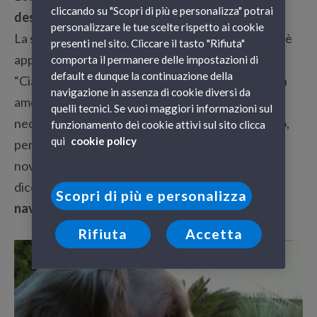
cliccando su "Scopri di più e personalizza" potrai
destinazione a scelta
.
personalizzare le tue scelte rispetto ai cookie
La signora Giusi ci ha inviato il
suo racconto
che ci è
presenti nel sito. Cliccare il tasto "Rifiuta"
apparso molto significativo:
comporta il permanere delle impostazioni di
default e dunque la continuazione della
“Ciao, mi chiamo
Mosè
. Vorrei essere sincero, non
navigazione in assenza di cookie diversi da
amo fare molti chilometri con la macchina, ma per
quelli tecnici. Se vuoi maggiori informazioni sul
necessità, in passato ho dovuto farli. L’altro giorno,
funzionamento dei cookie attivi sul sito clicca
qui
cookie policy
però, mi è sembrato di capire che ci fossero delle
novità in arrivo: la mia famiglia adottiva stava
dicendo che
finalmente avremmo viaggiato in
Scopri di più e personalizza
nave
. Che bello! ?
Rifiuta
Accetta