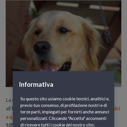
Informativa
Su questo sito usiamo cookie tecnici, analitici e,
La
signora Giusi Provenzano
ha partecipato
previo tuo consenso, di profilazione nostri e di
all’
iniziativa
“Racconta le tue vacanze con gli amici
terze parti, impiegati per fornirti anche annunci
a quattro zampe”
aggiudicandosi uno
sconto del
personalizzati. Cliccando "Accetta" acconsenti
di ricevere tutti i cookie del nostro sito;
10%
per un
biglietto andata e ritorn
o verso una