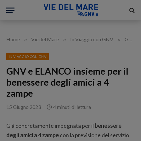
»
»
»
Home
Vie del Mare
In Viaggio con GNV
GNV e ELANCO insieme per il benessere degli amici a 4 zampe
IN VIAGGIO CON GNV
GNV e ELANCO insieme per il
benessere degli amici a 4
zampe
15 Giugno 2023
4 minuti di lettura
Già concretamente impegnata per il
benessere
degli amici a 4 zampe
con la previsione del servizio