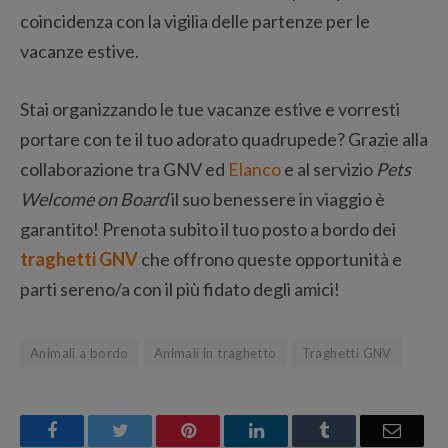
coincidenza con la vigilia delle partenze per le
vacanze estive.
Stai organizzando le tue vacanze estive e vorresti
portare con te il tuo adorato quadrupede? Grazie alla
collaborazione tra GNV ed
Elanco
e al servizio
Pets
Welcome on Board
il suo benessere in viaggio è
garantito! Prenota subito il tuo posto a bordo dei
traghetti GNV
che offrono queste opportunità e
parti sereno/a con il più fidato degli amici!
Animali a bordo
Animali in traghetto
Traghetti GNV
Facebook
Twitter
Pinterest
LinkedIn
Tumblr
Email