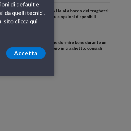
ioni di default e
Cibo Halal a bordo dei traghetti:
 da quelli tecnici.
menu e opzioni disponibili
 sito clicca qui
Come dormire bene durante un
viaggio in traghetto: consigli
Accetta
utili