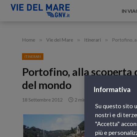
IN VI
»
»
»
Home
Vie del Mare
Itinerari
Portofino, a
ITINERARI
Portofino, alla scoperta 
del mondo
Informativa
18 Settembre 2012
2 minuti di lettura
Su questo sito u
nostri e di terz
Celebrata in
"Accetta" accons
straniere,
Po
più e personaliz
considerata 