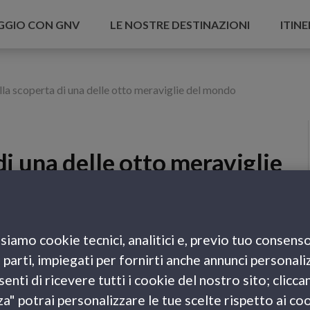
AGGIO CON GNV
LE NOSTRE DESTINAZIONI
ITINE
lla scoperta di una delle otto meraviglie del mondo
di una delle otto meraviglie
siamo cookie tecnici, analitici e, previo tuo consenso
e parti, impiegati per fornirti anche annunci personali
 moltissime pellicole cinematografiche italiane e
enti di ricevere tutti i cookie del nostro sito; clicca
rtofino
è una splendida località della riviera ligure
za" potrai personalizzare le tue scelte rispetto ai co
dai turisti come
una delle otto meraviglie del