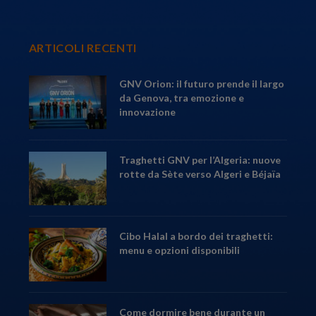
ARTICOLI RECENTI
GNV Orion: il futuro prende il largo
da Genova, tra emozione e
innovazione
Traghetti GNV per l’Algeria: nuove
rotte da Sète verso Algeri e Béjaïa
Cibo Halal a bordo dei traghetti:
menu e opzioni disponibili
Come dormire bene durante un