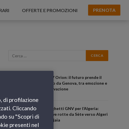
PRENOTA
RARI
OFFERTE E PROMOZIONI
GNV Orion: il futuro prende il
largo da Genova, tra emozione e
innovazione
, di profilazione
zzati. Cliccando
Traghetti GNV per l’Algeria:
nuove rotte da Sète verso Algeri
ndo su "Scopri di
e Béjaïa
okie presenti nel