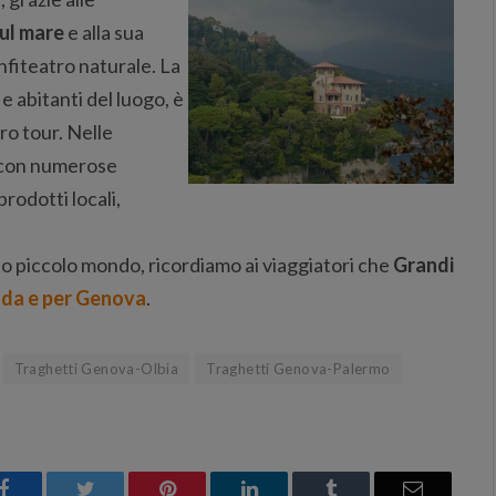
sul mare
e alla sua
nfiteatro naturale. La
 e abitanti del luogo, è
ro tour. Nelle
, con numerose
odotti locali,
to piccolo mondo, ricordiamo ai viaggiatori che
Grandi
 da e per Genova
.
Traghetti Genova-Olbia
Traghetti Genova-Palermo
Facebook
Twitter
Pinterest
LinkedIn
Tumblr
Email