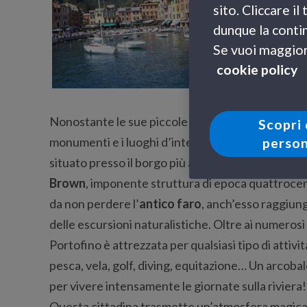
sito. Cliccare i
mondo
. Pic
dunque la contin
una baia, è 
Se vuoi maggiori
grazie alla s
cookie policy
settembre sig
benessere e 
Nonostante le sue piccole dimensioni, le attrazioni
Scopri 
monumenti e i luoghi d’interesse troviamo la
Chi
person
situato presso il borgo più antico di Portofino. Fu
Brown
, imponente struttura di epoca quattroce
da non perdere l’
antico faro
, anch’esso raggiung
delle escursioni naturalistiche. Oltre ai numerosi i
Portofino è attrezzata per qualsiasi tipo di attivit
pesca, vela, golf, diving, equitazione… Un arcoba
per vivere intensamente le giornate sulla riviera!
Questa cittadina trasmette un’atmosfera magica, 