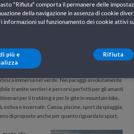
l tasto "Rifiuta" comporta il permanere delle impostaz
cola cittadina di meno di 500 abitanti incastonata su
uazione della navigazione in assenza di cookie diversi
un pittoresco borgo marinaro divenuto leggenda
 informazioni sul funzionamento dei cookie attivi sul
ua famosa piazzetta. Visitare Portofino nel mese di
nifica fare un’esperienza rilassante, alla ricerca del
della movida più raffinata.
 e le attività da svolgere sono molteplici. Tra i
di più e
Rifiuta
esa di San Martino
, edificio religioso in stile romanico
alizza
ori dal borgo, in posizione dominate, sorge il
Castello
ntesca immersa nel verde. Nei paraggi assolutamente
ibile tramite sentieri e percorsi perfetti per gli amanti
tinerari per il trekking e per le gite in mountain bike,
à, estiva e invernale: Canoa, piscine, sport da spiaggia,
leno di proposte anche per quanto riguarda lo sport,
grazie alle