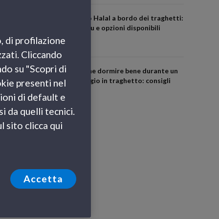
Cibo Halal a bordo dei traghetti:
menu e opzioni disponibili
, di profilazione
zzati. Cliccando
ndo su "Scopri di
Come dormire bene durante un
viaggio in traghetto: consigli
okie presenti nel
utili
ioni di default e
 da quelli tecnici.
 sito clicca qui
Accetta