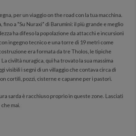
degna, per un viaggio on the road con la tua macchina.
, fino a “Su Nuraxi” di Barumini: il più grande e meglio
zza ha difeso la popolazione da attacchi e incursioni
 con ingegno tecnico e una torre di 19 metri come
costruzione era formata da tre Tholos, le tipiche
La civiltà nuragica, qui ha trovato la sua massima
visibili i segni di un villaggio che contava circa di
on cortili, pozzi, cisterne e capanne per i pastori.
ltura sarda è racchiuso proprio in queste zone. Lasciati
ù che mai.