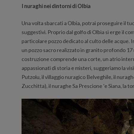
I nuraghi nei dintorni di Olbia
Una volta sbarcati a Olbia, potrai proseguire il t
suggestivi. Proprio dal golfo di Olbia si erge il 
particolare pozzo dedicato al culto delle acque. 
un pozzo sacro realizzato in granito profondo 17 
costruzione comprende una corte, un atrio interno
appassionati di storia e misteri, suggeriamo la vi
Putzolu, il villaggio nuragico Belveghile, il nura
Zucchitta), il nuraghe Sa Prescione ‘e Siana, la to