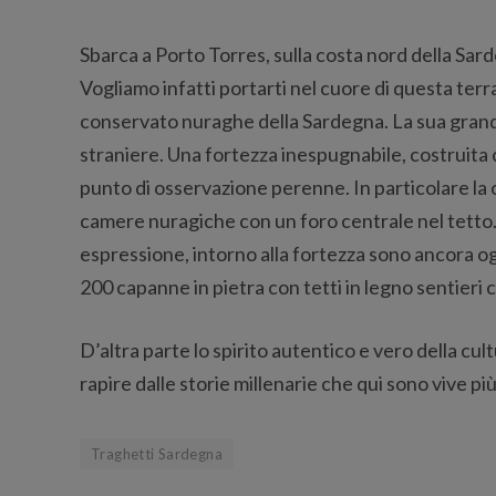
Sbarca a Porto Torres, sulla costa nord della Sar
Vogliamo infatti portarti nel cuore di questa terra
conservato nuraghe della Sardegna. La sua grande
straniere. Una fortezza inespugnabile, costruita
punto di osservazione perenne. In particolare la 
camere nuragiche con un foro centrale nel tetto. 
espressione, intorno alla fortezza sono ancora oggi 
200 capanne in pietra con tetti in legno sentieri c
D’altra parte lo spirito autentico e vero della cu
rapire dalle storie millenarie che qui sono vive pi
Traghetti Sardegna