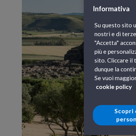
Informativa
Su questo sito u
nostri e di terz
"Accetta" accons
più e personaliz
sito. Cliccare i
dunque la contin
Se vuoi maggiori
cookie policy
Scopri 
person