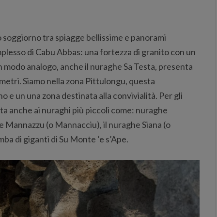
uo soggiorno tra spiagge bellissime e panorami
complesso di Cabu Abbas: una fortezza di granito con un
In modo analogo, anche il nuraghe Sa Testa, presenta
metri. Siamo nella zona Pittulongu, questa
 e un una zona destinata alla convivialità. Per gli
sita anche ai nuraghi più piccoli come: nuraghe
ghe Mannazzu (o Mannacciu), il nuraghe Siana (o
mba di giganti di Su Monte ‘e s’Ape.