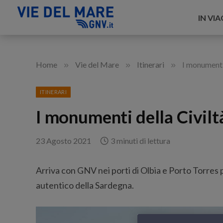
IN VI
»
»
»
Home
Vie del Mare
Itinerari
I monumenti
ITINERARI
I monumenti della Civil
23 Agosto 2021
3 minuti di lettura
Arriva con GNV nei porti di Olbia e Porto Torres 
autentico della Sardegna.