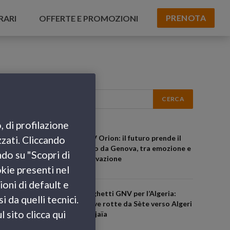
PRENOTA
RARI
OFFERTE E PROMOZIONI
, di profilazione
GNV Orion: il futuro prende il
zzati. Cliccando
largo da Genova, tra emozione e
ndo su "Scopri di
innovazione
okie presenti nel
ioni di default e
Traghetti GNV per l’Algeria:
 da quelli tecnici.
nuove rotte da Sète verso Algeri
 sito clicca qui
e Béjaïa