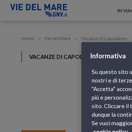
IN VI
»
»
Home
Vie del Mare
Vacanze di Capodanno
Informativa
VACANZE DI CAPODANNO
Su questo sito u
nostri e di terz
"Accetta" accons
più e personaliz
sito. Cliccare i
dunque la contin
Se vuoi maggiori
cookie policy