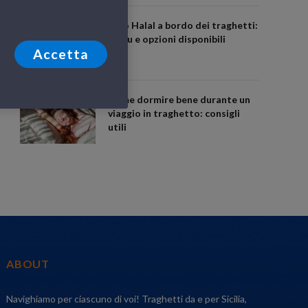
Cibo Halal a bordo dei traghetti:
menu e opzioni disponibili
Accetta
Come dormire bene durante un
viaggio in traghetto: consigli
utili
ABOUT
Navighiamo per ciascuno di voi! Traghetti da e per Sicilia,