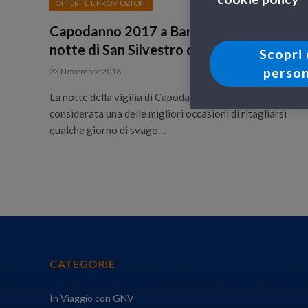
OFFERTE E PROMOZIONI
Capodanno 2017 a Barcellona: passa la
notte di San Silvestro con GNV
Scopri 
person
23 Novembre 2016
La notte della vigilia di Capodanno è da sempre
considerata una delle migliori occasioni di ritagliarsi
qualche giorno di svago…
CATEGORIE
In Viaggio con GNV