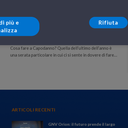
LE NOSTRE DESTINAZIONI
Vacanze di capodanno, scopri le
destinazioni raggiungibili con i traghetti
di più e
Rifiuta
GNV
alizza
26 Novembre 2014
Cosa fare a Capodanno? Quella dell’ultimo dell’anno è
una serata particolare in cui ci si sente in dovere di fare…
ARTICOLI RECENTI
GNV Orion: il futuro prende il largo