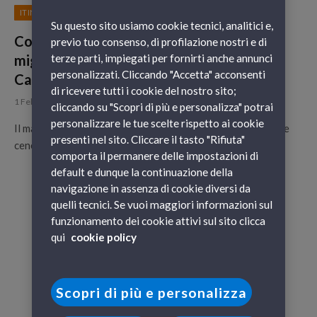
ITINERARI
Su questo sito usiamo cookie tecnici, analitici e,
Cosa fare per Martedì Grasso? I luoghi
previo tuo consenso, di profilazione nostri e di
migliori in Italia per festeggiare la fine del
terze parti, impiegati per fornirti anche annunci
personalizzati. Cliccando "Accetta" acconsenti
Carnevale
di ricevere tutti i cookie del nostro sito;
1 Febbraio 2017
cliccando su "Scopri di più e personalizza" potrai
personalizzare le tue scelte rispetto ai cookie
Il martedì grasso è l’ultimo giorno prima del mercoledì delle
presenti nel sito. Cliccare il tasto "Rifiuta"
ceneri, con il quale si dà inizio alla Quaresima cristiana,…
comporta il permanere delle impostazioni di
default e dunque la continuazione della
navigazione in assenza di cookie diversi da
quelli tecnici. Se vuoi maggiori informazioni sul
funzionamento dei cookie attivi sul sito clicca
qui
cookie policy
Scopri di più e personalizza