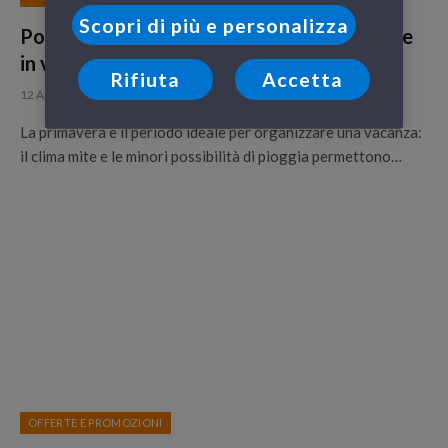
Scopri di più e personalizza
Ponte del primo maggio 2017: dove andare
in vacanza per questo lungo weekend
Rifiuta
Accetta
12 Aprile 2017
La primavera è il periodo ideale per organizzare una vacanza:
il clima mite e le minori possibilità di pioggia permettono…
OFFERTE E PROMOZIONI