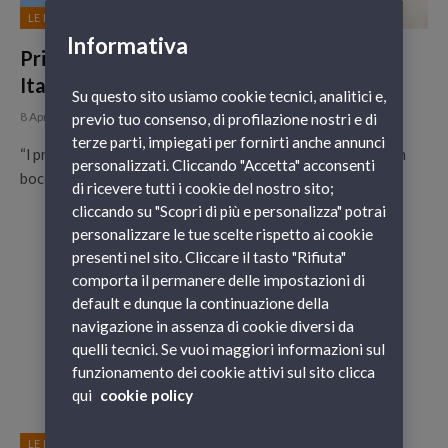
LE NOSTRE DESTINAZIONI
Informativa
Primo Maggio 2019: i principali eventi in
Italia
Su questo sito usiamo cookie tecnici, analitici e,
8 Aprile 2019
previo tuo consenso, di profilazione nostri e di
terze parti, impiegati per fornirti anche annunci
“l primo maggio è come parola magica che corre di bocca in
personalizzati. Cliccando "Accetta" acconsenti
bocca, che rallegra gli animi di tutti i…
di ricevere tutti i cookie del nostro sito;
cliccando su "Scopri di più e personalizza" potrai
personalizzare le tue scelte rispetto ai cookie
presenti nel sito. Cliccare il tasto "Rifiuta"
comporta il permanere delle impostazioni di
default e dunque la continuazione della
navigazione in assenza di cookie diversi da
quelli tecnici. Se vuoi maggiori informazioni sul
funzionamento dei cookie attivi sul sito clicca
qui
cookie policy
LE NOSTRE DESTINAZIONI