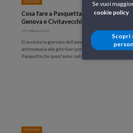
ITINERARI
Se vuoi maggiori
cookie policy
Cosa fare a Pasquetta? Alla scoperta di
Genova e Civitavecchia
25 Febbraio 2016
Scopri 
Si avvicina la giornata dell’anno dedicata per
person
antonomasia alle gite fuori porta. Stiamo parlando della
Pasquetta che quest’anno cadrà il…
ITINERARI