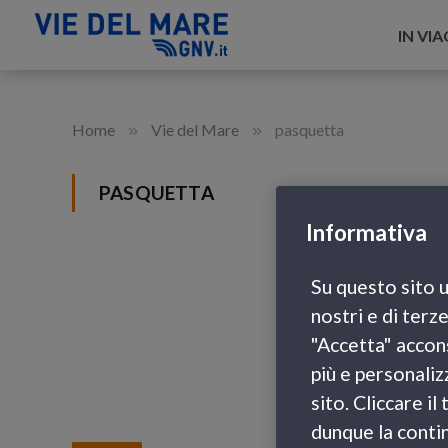
IN VI
»
»
Home
Vie del Mare
pasquetta
PASQUETTA
Informativa
Su questo sito u
nostri e di terz
"Accetta" accons
più e personaliz
sito. Cliccare i
dunque la contin