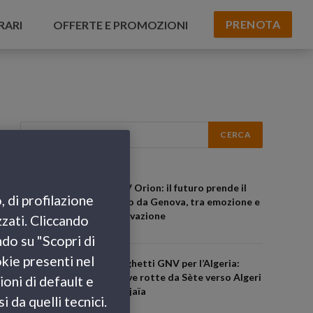
PRENOTA
RARI
OFFERTE E PROMOZIONI
GNV Orion: il futuro prende il
, di profilazione
largo da Genova, tra emozione e
innovazione
zzati. Cliccando
ndo su "Scopri di
okie presenti nel
Traghetti GNV per l’Algeria:
nuove rotte da Sète verso Algeri
ioni di default e
e Béjaïa
 da quelli tecnici.