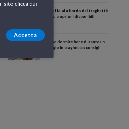
 sito clicca qui
Cibo Halal a bordo dei traghetti:
menu e opzioni disponibili
Accetta
Come dormire bene durante un
viaggio in traghetto: consigli
utili