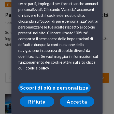
terze parti, impiegati per fornirti anche annunci
ITINERARI
personalizzati. Cliccando "Accetta" acconsenti
Pasquetta a Napoli, ecco cosa vedere in città
di ricevere tutti i cookie del nostro sito;
cliccando su "Scopri di più e personalizza" potrai
1 Aprile 2015
personalizzare le tue scelte rispetto ai cookie
Sole, mare, cultura e viste mozzafiato: questi sono gli
presenti nel sito. Cliccare il tasto "Rifiuta"
ingredienti perfetti per la vostra Pasquetta 2015 a Napoli. Se
comporta il permanere delle impostazioni di
siete…
default e dunque la continuazione della
navigazione in assenza di cookie diversi da
quelli tecnici. Se vuoi maggiori informazioni sul
funzionamento dei cookie attivi sul sito clicca
qui
cookie policy
Scopri di più e personalizza
GNV Orion: il futuro prende il largo da
Rifiuta
Accetta
Genova, tra emozione e innovazione