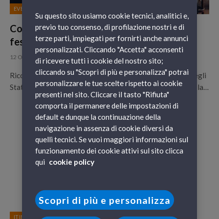
EVENTI
Su questo sito usiamo cookie tecnici, analitici e,
Cosa fare ad Halloween 2022 a Roma: le
previo tuo consenso, di profilazione nostri e di
terze parti, impiegati per fornirti anche annunci
feste e gli eventi
personalizzati. Cliccando "Accetta" acconsenti
12 Ottobre 2022
di ricevere tutti i cookie del nostro sito;
cliccando su "Scopri di più e personalizza" potrai
Ricorrenza di antica origine celtica, importata da tempo negli
personalizzare le tue scelte rispetto ai cookie
States e impostasi ormai in maniera diffusa anche in Italia, la…
presenti nel sito. Cliccare il tasto "Rifiuta"
comporta il permanere delle impostazioni di
default e dunque la continuazione della
navigazione in assenza di cookie diversi da
quelli tecnici. Se vuoi maggiori informazioni sul
funzionamento dei cookie attivi sul sito clicca
qui
cookie policy
Scopri di più e personalizza
ITINERARI