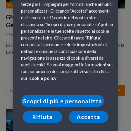
terze parti, impiegati per fornirti anche annunci
EVENTI
personalizzati. Cliccando "Accetta" acconsenti
GNV Orion: il futuro prende il largo da
di ricevere tutti i cookie del nostro sito;
Genova, tra emozione e innovazione
cliccando su "Scopri di più e personalizza" potrai
personalizzare le tue scelte rispetto ai cookie
5 Agosto 2025
presenti nel sito. Cliccare il tasto "Rifiuta"
comporta il permanere delle impostazioni di
La 26ª nave della flotta GNV, un sogno che si realizza sotto la
default e dunque la continuazione della
Lanterna Lo scorso 3 luglio sotto la maestosa Lanterna,…
navigazione in assenza di cookie diversi da
quelli tecnici. Se vuoi maggiori informazioni sul
funzionamento dei cookie attivi sul sito clicca
qui
cookie policy
Scopri di più e personalizza
GNV Orion: il futuro prende il largo da
Rifiuta
Accetta
Genova, tra emozione e innovazione