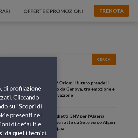
PRENOTA
RARI
OFFERTE E PROMOZIONI
GNV Orion: il futuro prende il
, di profilazione
largo da Genova, tra emozione e
innovazione
zzati. Cliccando
ndo su "Scopri di
okie presenti nel
Traghetti GNV per l’Algeria:
nuove rotte da Sète verso Algeri
ioni di default e
e Béjaïa
 da quelli tecnici.