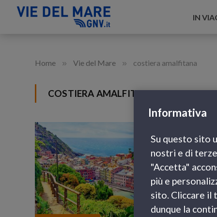
IN VI
»
»
Home
Vie del Mare
costiera amalfitana
COSTIERA AMALFITANA
Informativa
Su questo sito u
nostri e di terz
"Accetta" accons
più e personaliz
sito. Cliccare i
dunque la contin