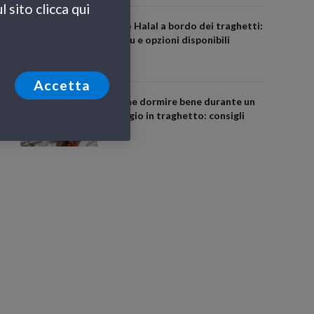
 sito clicca qui
Cibo Halal a bordo dei traghetti:
menu e opzioni disponibili
Accetta
Come dormire bene durante un
viaggio in traghetto: consigli
utili