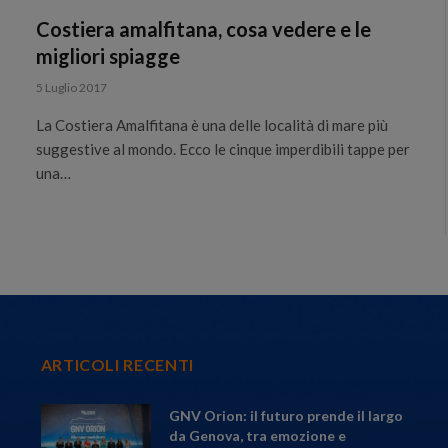
Costiera amalfitana, cosa vedere e le
migliori spiagge
5 Luglio 2017
La Costiera Amalfitana è una delle località di mare più
suggestive al mondo. Ecco le cinque imperdibili tappe per
una…
ARTICOLI RECENTI
GNV Orion: il futuro prende il largo
da Genova, tra emozione e