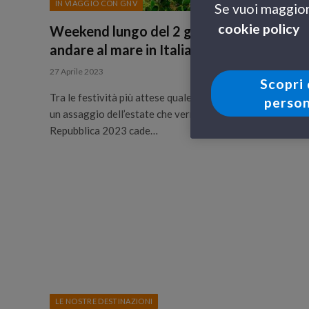
IN VIAGGIO CON GNV
Se vuoi maggiori
cookie policy
Weekend lungo del 2 giugno: dove
andare al mare in Italia
27 Aprile 2023
Scopri 
Tra le festività più attese quale occasione per regalarsi
person
un assaggio dell’estate che verrà, la Festa della
Repubblica 2023 cade…
LE NOSTRE DESTINAZIONI