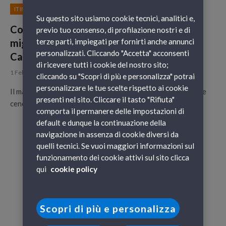
ITINERARI
Su questo sito usiamo cookie tecnici, analitici e,
Cosa fare per Martedì Grasso? I luoghi
previo tuo consenso, di profilazione nostri e di
migliori in Italia per festeggiare la fine del
terze parti, impiegati per fornirti anche annunci
personalizzati. Cliccando "Accetta" acconsenti
Carnevale
di ricevere tutti i cookie del nostro sito;
1 Febbraio 2017
cliccando su "Scopri di più e personalizza" potrai
personalizzare le tue scelte rispetto ai cookie
Il martedì grasso è l’ultimo giorno prima del mercoledì delle
presenti nel sito. Cliccare il tasto "Rifiuta"
ceneri, con il quale si dà inizio alla Quaresima cristiana,…
comporta il permanere delle impostazioni di
default e dunque la continuazione della
navigazione in assenza di cookie diversi da
quelli tecnici. Se vuoi maggiori informazioni sul
funzionamento dei cookie attivi sul sito clicca
qui
cookie policy
Scopri di più e personalizza