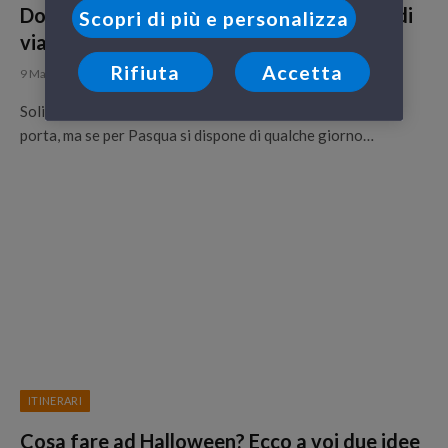
Dove andare a Pasquetta? Le nostre idee di
Scopri di più e personalizza
viaggio
Rifiuta
Accetta
9 Marzo 2015
Solitamente il giorno di Pasquetta è dedicato a gite fuori
porta, ma se per Pasqua si dispone di qualche giorno…
ITINERARI
Cosa fare ad Halloween? Ecco a voi due idee