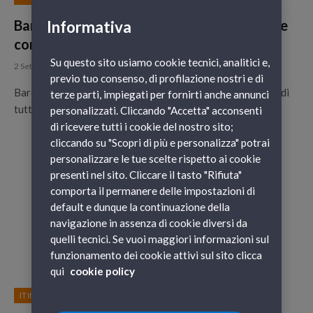
Barcellona a Settembre, cosa fare? Eventi e
Informativa
consigli di viaggio
Su questo sito usiamo cookie tecnici, analitici e,
2 Settembre 2015
previo tuo consenso, di profilazione nostri e di
Barcellona è una delle capitali più folcloristiche e animate di
terze parti, impiegati per fornirti anche annunci
tutta Europa, meta perfetta per un viaggio con amici e…
personalizzati. Cliccando "Accetta" acconsenti
di ricevere tutti i cookie del nostro sito;
cliccando su "Scopri di più e personalizza" potrai
personalizzare le tue scelte rispetto ai cookie
presenti nel sito. Cliccare il tasto "Rifiuta"
comporta il permanere delle impostazioni di
default e dunque la continuazione della
navigazione in assenza di cookie diversi da
quelli tecnici. Se vuoi maggiori informazioni sul
funzionamento dei cookie attivi sul sito clicca
qui
cookie policy
ITINERARI