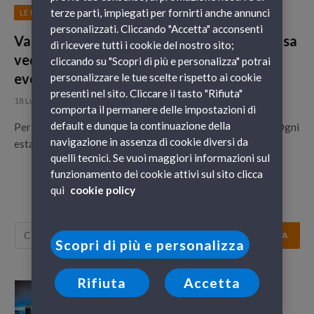
terze parti, impiegati per fornirti anche annunci
LE NOSTRE DESTINAZIONI
personalizzati. Cliccando "Accetta" acconsenti
Vacanze a Barcellona ad agosto? Scopri cosa
di ricevere tutti i cookie del nostro sito;
vedere, cosa fare e tutti i più importanti
cliccando su "Scopri di più e personalizza" potrai
eventi in città
personalizzare le tue scelte rispetto ai cookie
presenti nel sito. Cliccare il tasto "Rifiuta"
18 Luglio 2017
comporta il permanere delle impostazioni di
default e dunque la continuazione della
Per le vacanze di agosto 2017 vi portiamo a Barcellona! Ogni
navigazione in assenza di cookie diversi da
estate, infatti, la città catalana si trasforma in una…
quelli tecnici. Se vuoi maggiori informazioni sul
funzionamento dei cookie attivi sul sito clicca
qui
cookie policy
Scopri di più e personalizza
Rifiuta
Accetta
GNV Orion: il futuro prende il largo da
Genova, tra emozione e innovazione