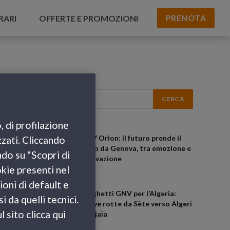
PRENOTA
RARI
OFFERTE E PROMOZIONI
, di profilazione
GNV Orion: il futuro prende il
zzati. Cliccando
largo da Genova, tra emozione e
ndo su "Scopri di
innovazione
okie presenti nel
ioni di default e
Traghetti GNV per l’Algeria:
 da quelli tecnici.
nuove rotte da Sète verso Algeri
 sito clicca qui
e Béjaïa