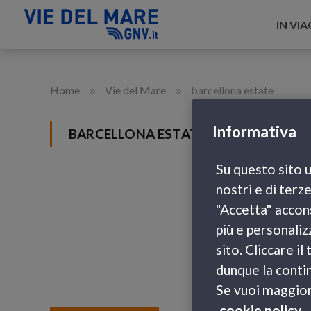
IN VI
»
»
Home
Vie del Mare
barcellona estate
Informativa
BARCELLONA ESTATE
Su questo sito u
nostri e di terz
"Accetta" accons
più e personaliz
sito. Cliccare i
dunque la contin
Se vuoi maggiori
cookie policy