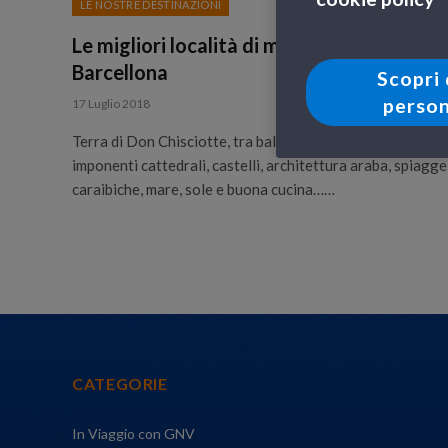
LE NOSTRE DESTINAZIONI
Le migliori località di mare nei dintorni di
Barcellona
Scopri 
person
17 Luglio 2018
Terra di Don Chisciotte, tra ballerini di flamenco,
imponenti cattedrali, castelli, architettura araba, spiagge
caraibiche, mare, sole e buona cucina……
CATEGORIE
In Viaggio con GNV