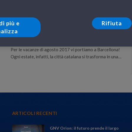
LE NOSTRE DESTINAZIONI
Vacanze a Barcellona ad agosto? Scopri
cosa vedere, cosa fare e tutti i più
di più e
Rifiuta
importanti eventi in città
alizza
18 Luglio 2017
Per le vacanze di agosto 2017 vi portiamo a Barcellona!
Ogni estate, infatti, la città catalana si trasforma in una…
ARTICOLI RECENTI
GNV Orion: il futuro prende il largo