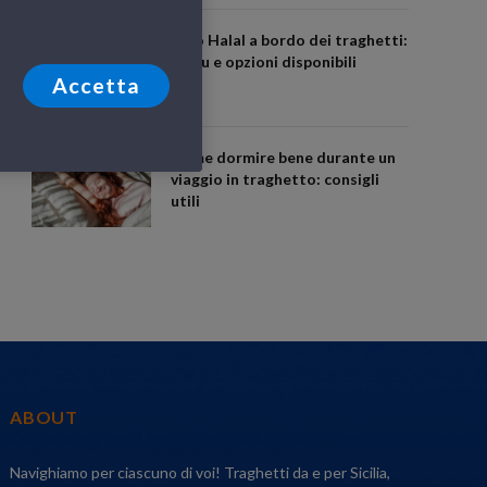
Cibo Halal a bordo dei traghetti:
menu e opzioni disponibili
Accetta
Come dormire bene durante un
viaggio in traghetto: consigli
utili
ABOUT
Navighiamo per ciascuno di voi! Traghetti da e per Sicilia,