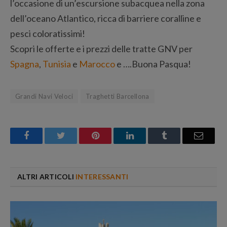
l’occasione di un’escursione subacquea nella zona
dell’oceano Atlantico, ricca di barriere coralline e
pesci coloratissimi!
Scopri le offerte e i prezzi delle tratte GNV per
Spagna
,
Tunisia
e
Marocco
e ….Buona Pasqua!
Grandi Navi Veloci
Traghetti Barcellona
Facebook
Twitter
Pinterest
LinkedIn
Tumblr
Email
ALTRI ARTICOLI
INTERESSANTI