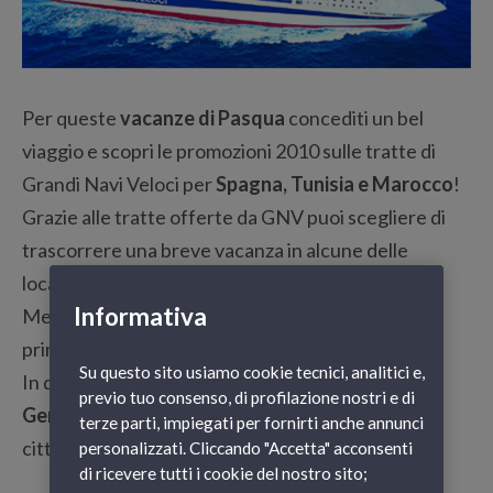
Per queste
vacanze di Pasqua
concediti un bel
viaggio e scopri le promozioni 2010 sulle tratte di
Grandi Navi Veloci per
Spagna, Tunisia e Marocco
!
Grazie alle tratte offerte da GNV puoi scegliere di
trascorrere una breve vacanza in alcune delle
località di villeggiatura più belle del Mar
Informativa
Mediterraneo, location ideali sia in estate che in
primavera!
Su questo sito usiamo cookie tecnici, analitici e,
In queste vacanze di Pasqua, grazie alla
tratta
previo tuo consenso, di profilazione nostri e di
Genova-Barcellona
, potrai visitare la principale
terze parti, impiegati per fornirti anche annunci
città della Catalogna a prezzi imbattibili!
personalizzati. Cliccando "Accetta" acconsenti
di ricevere tutti i cookie del nostro sito;