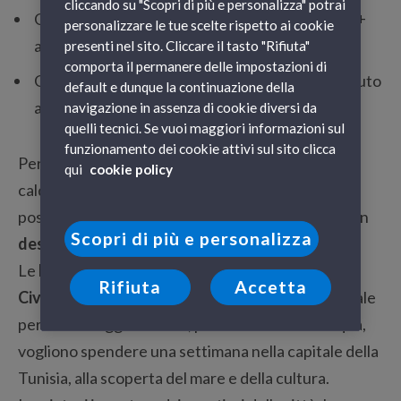
cliccando su "Scopri di più e personalizza" potrai
GENOVA-BARCELLONA: 1 adulto in poltrona +
personalizzare le tue scelte rispetto ai cookie
auto a partire da 119€ tasse incluse
presenti nel sito. Cliccare il tasto "Rifiuta"
comporta il permanere delle impostazioni di
GENOVA-BARCELLONA: 2 adulti in cabina + auto
default e dunque la continuazione della
a partire da 245€ tasse incluse
navigazione in assenza di cookie diversi da
quelli tecnici. Se vuoi maggiori informazioni sul
funzionamento dei cookie attivi sul sito clicca
Per chi ama una vacanza all’insegna del mare e del
qui
cookie policy
caldo anche in Aprile, Grandi Navi Veloci offre la
possibilità di viaggiare su uno dei suoi traghetti con
Scopri di più e personalizza
destinazione Tunisia e Marocco
!
Le
linee traghetti Genova-Tunisi, Roma
Rifiuta
Accetta
Civitavecchia-Tunisi e Palermo-Tunisi
sono l’ideale
per tutti i viaggiatori che, per le vacanze di Pasqua,
vogliono spendere una settimana nella capitale della
Tunisia, alla scoperta del mare e della cultura.