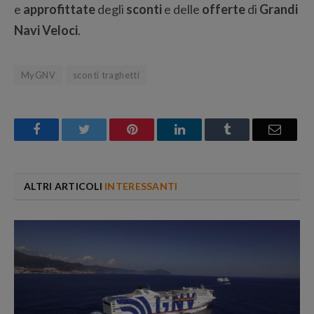
e
approfittate
degli
sconti
e delle
offerte
di
Grandi
Navi Veloci
.
MyGNV
sconti traghetti
Facebook
Twitter
Pinterest
LinkedIn
Tumblr
Email
ALTRI ARTICOLI
INTERESSANTI