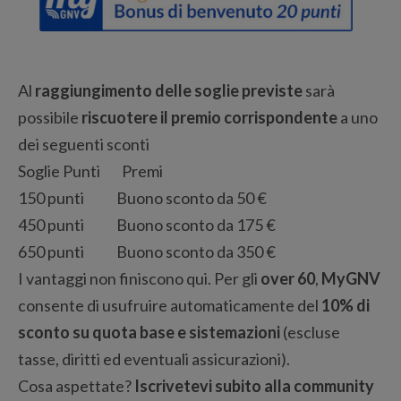
Al
raggiungimento delle soglie previste
sarà
possibile
riscuotere il premio corrispondente
a uno
dei seguenti sconti
Soglie Punti Premi
150 punti Buono sconto da 50 €
450 punti Buono sconto da 175 €
650 punti Buono sconto da 350 €
I vantaggi non finiscono qui. Per gli
over 60
,
MyGNV
consente di usufruire automaticamente del
10% di
sconto su quota base e sistemazioni
(escluse
tasse, diritti ed eventuali assicurazioni).
Cosa aspettate?
Iscrivetevi subito alla community