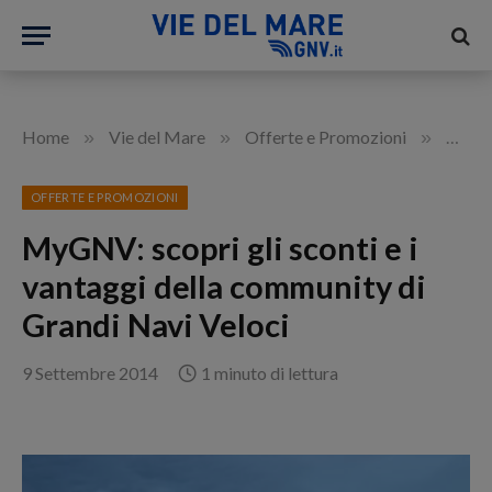
»
»
»
Home
Vie del Mare
Offerte e Promozioni
MyGNV:
OFFERTE E PROMOZIONI
MyGNV: scopri gli sconti e i
vantaggi della community di
Grandi Navi Veloci
9 Settembre 2014
1 minuto di lettura