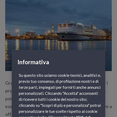
Informativa
Su questo sito usiamo cookie tecnici, analitici e,
previo tuo consenso, di profilazione nostri e di
Grandi Navi Veloci riserva importanti vantaggi per i
terze parti, impiegati per fornirti anche annunci
propri clienti. Aderendo alla community MyGNV è
personalizzati. Cliccando "Accetta" acconsenti
possibile ricevere sconti esclusivi sui traghetti ed
di ricevere tutti i cookie del nostro sito;
cliccando su "Scopri di più e personalizza" potrai
essere sempre informati sulle ultime novità relative a
personalizzare le tue scelte rispetto ai cookie
offerte e promozioni.