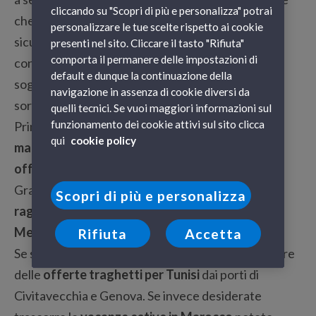
cliccando su "Scopri di più e personalizza" potrai
che può influire sulla vostra decisione sono
personalizzare le tue scelte rispetto ai cookie
sicuramente le promozioni. Trovare un biglietto
presenti nel sito. Cliccare il tasto "Rifiuta"
comporta il permanere delle impostazioni di
conveniente per raggiungere una località che
default e dunque la continuazione della
sogniamo di visitare è sicuramente una piacevole
navigazione in assenza di cookie diversi da
sorpresa.
quelli tecnici. Se vuoi maggiori informazioni sul
funzionamento dei cookie attivi sul sito clicca
Prima di decidere dove trascorrere le
vacanze al
qui
cookie policy
mare per l’estate 2014
, potete consultare le
offerte traghetti e le tariffe speciali di GNV
.
Grandi Navi Veloci vi offre l’opportunità di
Scopri di più e personalizza
raggiungere le più belle mete del Mar
Mediterraneo a prezzi davvero vantaggiosi
.
Rifiuta
Accetta
Se sognate di visitare la
Tunisia
potete approfittare
delle
offerte traghetti per Tunisi
dai porti di
Civitavecchia e Genova. Se invece desiderate