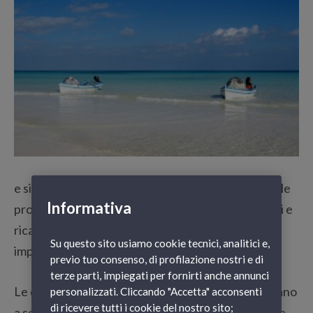
e si avvicina ed è tempo di iniziare a programmare le
Informativa
proprie vacanze. Sole, mare e relax per rigenerarsi e
ricaricare le batterie dopo intensi mesi di lavoro e
Su questo sito usiamo cookie tecnici, analitici e,
impegni.
previo tuo consenso, di profilazione nostri e di
terze parti, impiegati per fornirti anche annunci
Le destinazioni tra cui scegliere sono tante e variano
personalizzati. Cliccando "Accetta" acconsenti
di ricevere tutti i cookie del nostro sito;
a seconda dei vostri gusti e preferenze. Un fattore