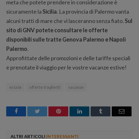
meta che potete prendere in considerazione è
sicuramente la
Sicilia
. La provincia di Palermo vanta
alcuni tratti di mare che vi lasceranno senza fiato.
Sul
sito di GNV potete consultare le offerte
disponibili sulle tratte Genova Palermo e Napoli
Palermo
.
Approfittate delle promozioni e delle tariffe speciali
e prenotate il viaggio per le vostre vacanze estive!
estate
offerte traghetti
vacanze
Facebook
Twitter
Pinterest
LinkedIn
Tumblr
Email
ALTRI ARTICOLI
INTERESSANTI