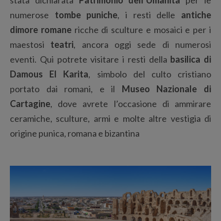
stata dichiarata
Patrimonio dell’Umanità
per le
numerose
tombe puniche
, i resti delle
antiche
dimore romane
ricche di sculture e mosaici e per i
maestosi
teatri
, ancora oggi sede di numerosi
eventi. Qui potrete visitare i resti della
basilica di
Damous El Karita
, simbolo del culto cristiano
portato dai romani, e il
Museo Nazionale di
Cartagine
, dove avrete l’occasione di ammirare
ceramiche, sculture, armi e molte altre vestigia di
origine punica, romana e bizantina