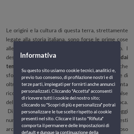
Le origini e la cultura di questa terra, strettamente
legate alla storia italiana, sono forse le prime cose
alle quali vi appassionerete durante il viaggio. I
Informativa
destini di Italia e Tunisia si sono intrecciati
sin dai
tempi della rivalità fra Roma e Cartagine
, che
Su questo sito usiamo cookie tecnici, analitici e,
sfociò nella distruzione di quest’ultima al termine di
previo tuo consenso, di profilazione nostri e di
oltre un secolo di guerre puniche. La sua lenta
terze parti, impiegati per fornirti anche annunci
personalizzati. Cliccando "Accetta" acconsenti
ricostruzione da parte dei vincitori si avvalse
di ricevere tutti i cookie del nostro sito;
dell’opera dei migliori architetti e scultori dell’epoca.
cliccando su "Scopri di più e personalizza" potrai
Di questo processo di romanizzazione restano oggi
personalizzare le tue scelte rispetto ai cookie
presenti nel sito. Cliccare il tasto "Rifiuta"
numerose testimonianze sotto forma di templi, resti
comporta il permanere delle impostazioni di
archeologici e affascinanti musei ricchi di un glorioso
default e dunque la continuazione della