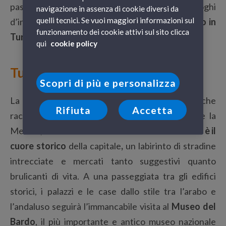
passato. Vediamo allora alcuni tra i principali luoghi
navigazione in assenza di cookie diversi da
quelli tecnici. Se vuoi maggiori informazioni sul
d’interesse, la cui visita renderà il vostro
viaggio in
funzionamento dei cookie attivi sul sito clicca
Tunisia davvero indimenticabile
.
qui
cookie policy
Tunisi
Scopri di più e personalizza
La
capitale dal fascino mediterraneo
che
Rifiuta
Accetta
racchiude il centro storico, la parte europea e la
Medina, come fossero tre città in una.
La Medina è il
cuore storico
della capitale
,
un labirinto di stradine
intrecciate e mercati tanto suggestivi quanto
brulicanti di vita. A una passeggiata tra gli edifici
storici, i palazzi e le case dallo stile tra l’arabo e
l’andaluso seguirà l’immancabile visita al
Museo del
Bardo
, il più importante e antico museo nazionale