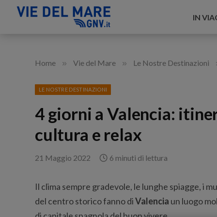
IN VI
»
»
Home
Vie del Mare
Le Nostre Destinazioni
LE NOSTRE DESTINAZIONI
4 giorni a Valencia: itin
cultura e relax
21 Maggio 2022
6 minuti di lettura
Il clima sempre gradevole, le lunghe spiagge, i mu
del centro storico fanno di
Valencia
un luogo mol
di capitale spagnola del buon vivere.