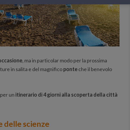
occasione
, ma in particolar modo per la prossima
ure in salita e del magnifico
ponte
che il benevolo
 per un
itinerario di 4 giorni
alla scoperta della città
 e delle scienze