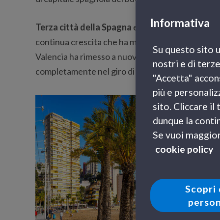
Informativa
Terza città della Spagna
e recentemente elett
continua crescita che ha molte qualità da vantar
Su questo sito u
Valencia ha rimesso a nuovo interi quartieri e amp
nostri e di terz
completamente nel giro di pochi anni.
"Accetta" accons
più e personaliz
sito. Cliccare i
dunque la contin
Se vuoi maggiori
cookie policy
Scopri 
person