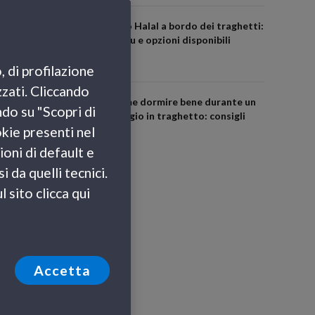
Cibo Halal a bordo dei traghetti:
menu e opzioni disponibili
, di profilazione
zzati. Cliccando
Come dormire bene durante un
ndo su "Scopri di
viaggio in traghetto: consigli
okie presenti nel
utili
ioni di default e
 da quelli tecnici.
 sito clicca qui
Accetta