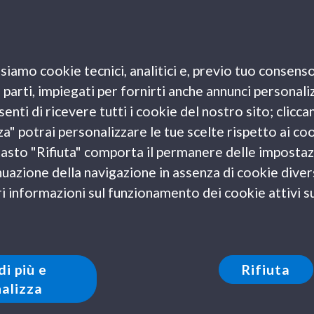
a
Capital Mundial del Design 2022
, è un luogo in
e: scelta come sede della
Coppa America nel 2007
,
siamo cookie tecnici, analitici e, previo tuo consenso
liato e valorizzato il suo porto, trasformandosi
e parti, impiegati per fornirti anche annunci personali
enti di ricevere tutti i cookie del nostro sito; clicca
za" potrai personalizzare le tue scelte rispetto ai co
l tasto "Rifiuta" comporta il permanere delle impostaz
uazione della navigazione in assenza di cookie diversi
 informazioni sul funzionamento dei cookie attivi sul
di più e
Rifiuta
alizza