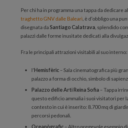
Per chi ha in programma una tappa da dedicare a
traghetto GNV dalle Baleari
, è d’obbligo una pu
disegnata da
Santiago Calatrava
, splendido co
palazzi dalle forme inusitate dedicati alla divulgaz
Fra le principali attrazioni visitabili al suo interno:
l’
Hemisfèric
– Sala cinematografica più grand
palazzo a forma di occhio, simbolo di sapien
Palazzo delle Arti Reina Sofia
– Tappa irrin
questo edificio ammalia i suoi visitatori per 
contesto in cui è inserito: 8.700 mq di giar
percorsi pedonali.
Oceanògrafic
– Altro pregevole esempio di