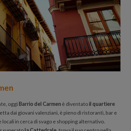
rmen
te, oggi
Barrio del Carmen
è diventato
il quartiere
etta dai giovani valenziani, è pieno di ristoranti, bar e
e locali in cerca di svago e shopping alternativo.
r superato
la Cattedrale
, trova il suo centro nella