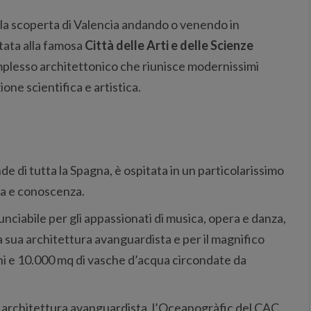
lla scoperta di Valencia andando o venendo in
ntata alla famosa
Città delle Arti e delle Scienze
mplesso architettonico che riunisce modernissimi
ione scientifica e artistica.
e di tutta la Spagna, è ospitata in un particolarissimo
za e conoscenza.
unciabile per gli appassionati di musica, opera e danza,
la sua architettura avanguardista e per il magnifico
dini e 10.000 mq di vasche d’acqua circondate da
 architettura avanguardista, l’Oceanogràfic del CAC