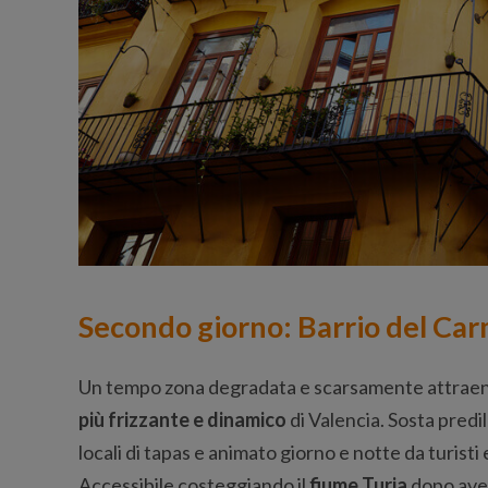
Secondo giorno: Barrio del Ca
Un tempo zona degradata e scarsamente attraen
più frizzante e dinamico
di Valencia. Sosta predil
locali di tapas e animato giorno e notte da turisti 
Accessibile costeggiando il
fiume Turia
dopo ave