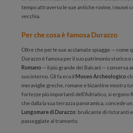
tempo attraverso le sue antiche rovine, i musei co
vecchia.
Per che cosa è famosa Durazzo
Oltre che per le sue acclamate spiagge — come q
Durazzo è famosa per il suo patrimonio storico e c
Romano
— il più grande dei Balcani — conserva an
suo interno. Gli fa eco il
Museo Archeologico
ch
meraviglie greche, romane e bizantine mostra tutto
fortezze più importanti dell’Adriatico, si ergono f
che dalla la sua terrazza panoramica, concede una 
Lungomare di Durazzo
: brulicante di ristoranti 
passeggiate al tramonto.