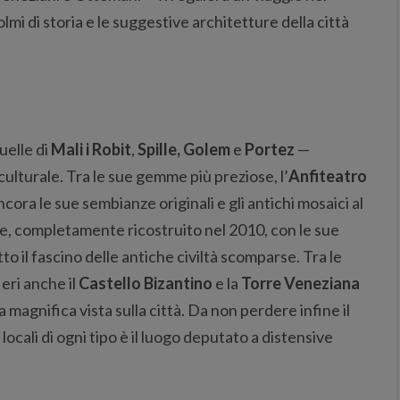
lmi di storia e le suggestive architetture della città
uelle di
Mali i Robit
,
Spille, Golem
e
Portez
—
ulturale. Tra le sue gemme più preziose, l’
Anfiteatro
cora le sue sembianze originali e gli antichi mosaici al
e, completamente ricostruito nel 2010, con le sue
 il fascino delle antiche civiltà scomparse. Tra le
ieri anche il
Castello Bizantino
e la
Torre Veneziana
magnifica vista sulla città. Da non perdere infine il
e locali di ogni tipo è il luogo deputato a distensive