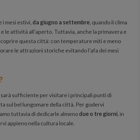
 i mesi estivi,
da giugno a settembre
, quando il clima
e le attività all’aperto. Tuttavia, anche la primavera e
scoprire questa città: con temperature miti e meno
rare le attrazioni storiche evitando l’afa dei mesi
?
sarà sufficiente per visitare i principali punti di
a sul bel lungomare della città. Per godervi
liamo tuttavia di dedicarle almeno
due o tre giorni
, in
vi appieno nella cultura locale.