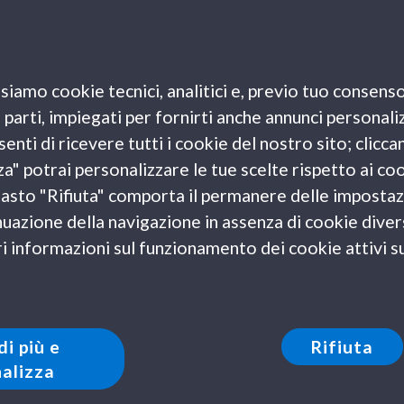
ta città, come raggiungerla comodamente dall’Italia
siamo cookie tecnici, analitici e, previo tuo consenso
gli pratici per organizzare al meglio la tua vacanza.
e parti, impiegati per fornirti anche annunci personali
enti di ricevere tutti i cookie del nostro sito; clicca
za" potrai personalizzare le tue scelte rispetto ai co
l tasto "Rifiuta" comporta il permanere delle impostaz
uazione della navigazione in assenza di cookie diversi
 informazioni sul funzionamento dei cookie attivi sul
di più e
Rifiuta
alizza