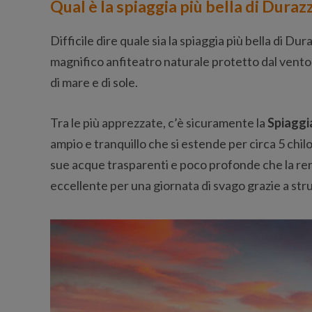
Qual è la spiaggia più bella di Duraz
Difficile dire quale sia la spiaggia più bella di Du
magnifico anfiteatro naturale protetto dal vento
di mare e di sole.
Tra le più apprezzate, c’è sicuramente la
Spiaggi
ampio e tranquillo che si estende per circa 5 chil
sue acque trasparenti e poco profonde che la ren
eccellente per una giornata di svago grazie a str