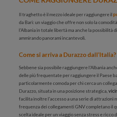
Il traghetto è il mezzo ideale per raggiungere il
p
da Bari: un viaggio che offre non solo la comodità 
l’Albania in totale libertà ma anche la possibilità
ammirando panorami incantevoli.
Come si arriva a Durazzo dall’Italia?
Sebbene sia possibile raggiungere l’Albania anche d
delle più frequentate per raggiungere il Paese balc
particolarmente comoda per chi cerca un collega
Durazzo, situata in una posizione strategica,
vici
facilita inoltre l’accesso a una serie di attrazioni 
frequenza dei collegamenti GNV completano il q
scelta ideale per un viaggio senza stress e ricco 