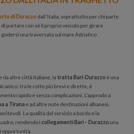
orto di Durazzo
dall’Italia, soprattutto per chi parte
di portare con sé il proprio veicolo per girare
 di godersi una traversata sul mare Adriatico
a altre città italiane, la
tratta Bari-Durazzo
è una
anico: tra le rotte più brevi e dirette, è
mento rapido e senza complicazioni. L’approdo a
na a Tirana
e ad altre note destinazioni albanesi,
meritevoli. La qualità del servizio a bordo e la
uadro, rendendo i
collegamenti Bari – Durazzo
una
di opportunità.