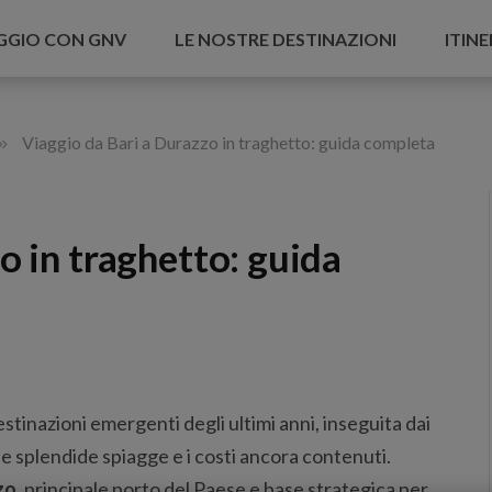
AGGIO CON GNV
LE NOSTRE DESTINAZIONI
ITINE
»
Viaggio da Bari a Durazzo in traghetto: guida completa
o in traghetto: guida
estinazioni emergenti degli ultimi anni, inseguita dai
, le splendide spiagge e i costi ancora contenuti.
zo
, principale porto del Paese e base strategica per