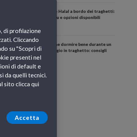
Cibo Halal a bordo dei traghetti:
menu e opzioni disponibili
, di profilazione
zzati. Cliccando
Come dormire bene durante un
ndo su "Scopri di
viaggio in traghetto: consigli
okie presenti nel
utili
ioni di default e
 da quelli tecnici.
 sito clicca qui
Accetta