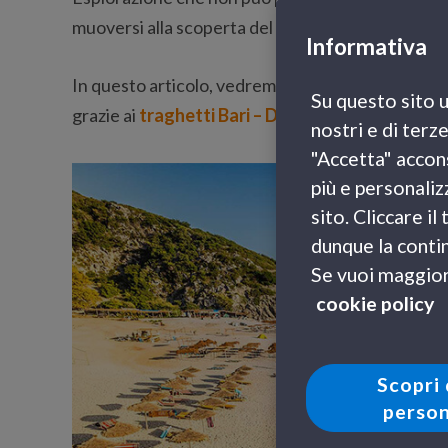
muoversi alla scoperta del territorio.
Informativa
In questo articolo, vedremo perché visitare ques
Su questo sito u
grazie ai
traghetti Bari – Durazzo
e tutti i detta
nostri e di terz
"Accetta" accons
più e personaliz
sito. Cliccare i
dunque la contin
Se vuoi maggiori
cookie policy
Scopri 
person