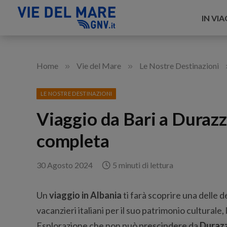
IN VI
»
»
Home
Vie del Mare
Le Nostre Destinazioni
LE NOSTRE DESTINAZIONI
Viaggio da Bari a Durazz
completa
30 Agosto 2024
5 minuti di lettura
Un
viaggio in Albania
ti farà scoprire una delle d
vacanzieri italiani per il suo patrimonio culturale
Esplorazione che non può prescindere da
Duraz