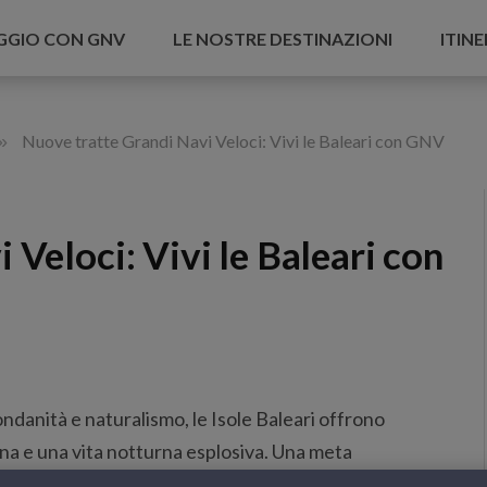
AGGIO CON GNV
LE NOSTRE DESTINAZIONI
ITINE
»
Nuove tratte Grandi Navi Veloci: Vivi le Baleari con GNV
 Veloci: Vivi le Baleari con
ondanità e naturalismo, le Isole Baleari offrono
ina e una vita notturna esplosiva. Una meta
i che oggi diventa ancora più accessibile grazie alle