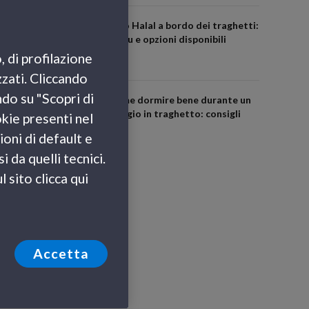
Cibo Halal a bordo dei traghetti:
menu e opzioni disponibili
, di profilazione
zzati. Cliccando
ndo su "Scopri di
Come dormire bene durante un
viaggio in traghetto: consigli
okie presenti nel
utili
ioni di default e
 da quelli tecnici.
 sito clicca qui
Accetta