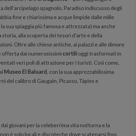
leta dell’arcipelago spagnolo. Paradiso indiscusso degli
bbia fine e chiarissima e acque limpide dalle mille
la sua spiaggia più famosa e attrezzata) ma anche
 storia, alla scoperta dei tesori d’arte e della
ioni. Oltre alle chiese antiche, ai palazzi e alle dimore
 offerta dai numerosissimi
cortili
oggi trasformati in
tati veri poli di attrazione per i turisti. Così come,
al
Museo El Baluard
, con la sua apprezzabilissima
ni del calibro di Gaugain, Picasso, Tàpies e
 dai giovani per la celeberrima vita notturna e la
 non è solo locali e discoteche dove scatenarsi fino