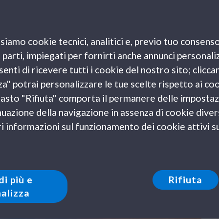
 e per i porti di
Barcellona, Valencia, Palma di
ma di Maiorca e Ibiza.
siamo cookie tecnici, analitici e, previo tuo consenso
e parti, impiegati per fornirti anche annunci personali
i collegamenti in
traghetto per le Isole Baleari
di
enti di ricevere tutti i cookie del nostro sito; clicca
ca
tutti i giorni
, mentre l’attracco a Ibiza sarà
za" potrai personalizzare le tue scelte rispetto ai co
azienda in una nota ufficiale, ai viaggiatori è concessa
l tasto "Rifiuta" comporta il permanere delle impostaz
ratte“nell’ottica di assicurare la massima flessibilità a
uazione della navigazione in assenza di cookie diversi
eta turistica”.
 informazioni sul funzionamento dei cookie attivi sul
di più e
Rifiuta
alizza