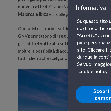
nuove tratte di Grandi Navi Veloci
in partenza da
Informativa
Maiorca e Ibiza
e al collegamento diretto fra Pal
Su questo sito u
nostri e di terz
Operativi dalla prima settimana di luglio, i 5 nuov
"Accetta" accons
GNV permettono di raggiungere Palma di Maior
più e personaliz
garantito
4 volte alla settimana
. Come spiega l’
sito. Cliccare i
inoltre la possibilità di acquistare anche singole t
dunque la contin
tutti i clienti che scelgono le Baleari come loro m
Se vuoi maggiori
cookie policy
Scopri 
person