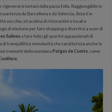
 rigenerarsi lontani dalla pazza folla. Raggiungibile in
in partenza da Barcellona e da Valencia, Ibiza è in
tà vecchia, stracolma di ristorantini e locali e
luogo di elezione per fare shopping e divertirsi a suon di
Ses Salines
a fare felici gli sportivi appassionati di
a di tranquillità e mondanità che caratterizza anche la
pitosi tramonti della mondana
Patges de Comte
, come
Conillera
.