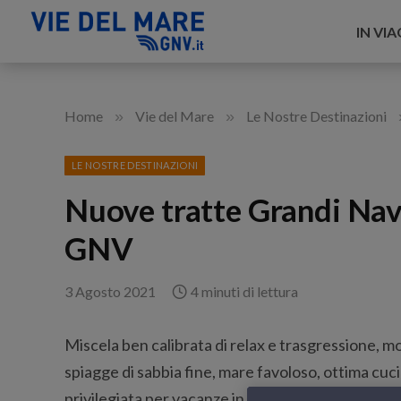
IN VI
»
»
Home
Vie del Mare
Le Nostre Destinazioni
LE NOSTRE DESTINAZIONI
Nuove tratte Grandi Navi
GNV
3 Agosto 2021
4 minuti di lettura
Miscela ben calibrata di relax e trasgressione, m
spiagge di sabbia fine, mare favoloso, ottima cuc
privilegiata per vacanze in famiglia e con gli amic