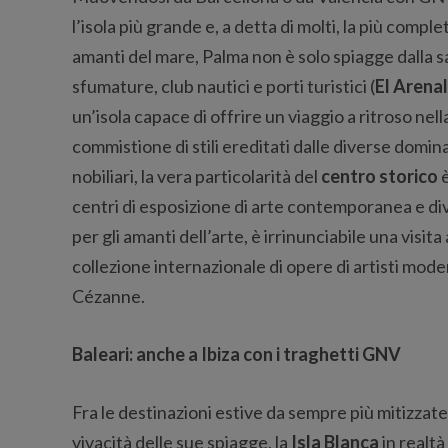
l’isola più grande e, a detta di molti, la più comp
amanti del mare, Palma non è solo spiagge dalla sa
sfumature, club nautici e porti turistici (
El Arenal
un’isola capace di offrire un viaggio a ritroso nella
commistione di stili ereditati dalle diverse dominaz
nobiliari, la vera particolarità del
centro storico
è
centri di esposizione di arte contemporanea e diven
per gli amanti dell’arte, è irrinunciabile una visita 
collezione internazionale di opere di artisti moder
Cézanne.
Baleari: anche a Ibiza con i traghetti GNV
Fra le destinazioni estive da sempre più mitizzate
vivacità delle sue spiagge, la
Isla Blanca
in realtà