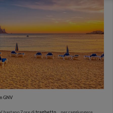
con GNV
, bastano 7 ore di
traghetto
per raggiungere