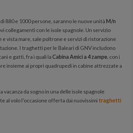
 di 880 e 1000 persone, saranno le nuove unità
M/n
vi collegamenti con le isole spagnole. Un servizio
e vista mare, sale poltrone e servizi di ristorazione
tazione. I traghetti per le Baleari di GNV includono
ni e gatti, fra i quali la
Cabina Amici a 4 zampe
, con i
giare insieme ai propri quadrupedi in cabine attrezzate a
na vacanza da sogno in una delle isole spagnole
te al volo l’occasione offerta dai nuovissimi
traghetti