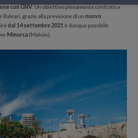
ione con GNV
. Un obiettivo pienamente centrato a
e Baleari, grazie alla previsione di un
nuovo
tire
dal 14 settembre 2021
è dunque possibile
per
Minorca
(Mahòn)
.