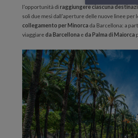
l’opportunità di
raggiungere ciascuna destinaz
soli due mesi dall’aperture delle nuove linee per l
collegamento per Minorca
da Barcellona: a par
viaggiare
da Barcellona
e
da Palma di Maiorca