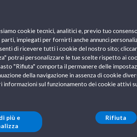
 bellezza e particolarità:
Valencia
e
Minorca
.
RCA
siamo cookie tecnici, analitici e, previo tuo consenso
e parti, impiegati per fornirti anche annunci personali
che queste isole del Mediterraneo esercitano su
enti di ricevere tutti i cookie del nostro sito; clicca
nto di assicurare la massima flessibilità a
tutti i clienti
za" potrai personalizzare le tue scelte rispetto ai co
tica, la compagnia
Grandi Navi Veloci
ha
l tasto "Rifiuta" comporta il permanere delle impostaz
 Barcellona e Valencia
con le isole Baleari. Operative
uazione della navigazione in assenza di cookie diversi
vedono partenze tutti i giorni
da e per i porti di
 informazioni sul funzionamento dei cookie attivi sul
biza
, oltre al collegamento diretto tra Palma di
ità di acquistare singole tratte.
del successo dell’apertura delle nuove rotte e di
di più e
Rifiuta
ve di mercato, la compagnia di navigazione ha pensato
alizza
Isole Baleari in modo da offrire ai propri clienti