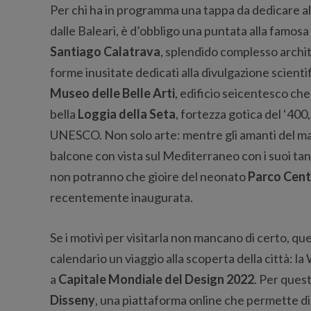
Per chi ha in programma una tappa da dedicare 
dalle Baleari, è d’obbligo una puntata alla famosa
Santiago Calatrava
, splendido complesso archit
forme inusitate dedicati alla divulgazione scientifi
Museo delle Belle Arti
, edificio seicentesco ch
bella
Loggia della Seta
, fortezza gotica del ‘40
UNESCO. Non solo arte: mentre gli amanti del m
balcone con vista sul Mediterraneo con i suoi tanti
non potranno che gioire del neonato
Parco Cent
recentemente inaugurata.
Se i motivi per visitarla non mancano di certo, qu
calendario un viaggio alla scoperta della città:
a
Capitale Mondiale del Design 2022
. Per quest
Disseny
, una piattaforma online che permette di s