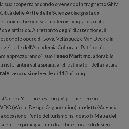
alla sua scoperta andando o venendo in traghetto GNV
Città delle Arti e delle Scienze
disegnata da
ettonico che riunisce modernissimi palazzi dalle
ca e artistica. Altrettanto degni di attenzione, il
e espone le opere di Goya, Velàsquez e Van Dyck e la
0, oggi sede dell’Accademia Culturale, Patrimonio
are apprezzeranno il suo
Paseo Maritimo
, adorabile
 ristorantini sulla spiaggia, gli estimatori della natura
rale
, vera oasi nel verde di 110 mila mq.
est’anno c’è un pretesto in più per mettere in
 la WDO (World Design Organization) ha eletto Valencia
a occasione, l’ente del turismo ha ideato la
Mapa del
coprire i principali hub di architettura e di design