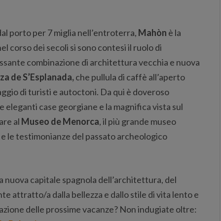
dal porto per 7 miglia nell’entroterra,
Mahòn
è la
 corso dei secoli si sono contesi il ruolo di
essante combinazione di architettura vecchia e nuova
za de S’Esplanada,
che pullula di caffè all’aperto
gio di turisti e autoctoni. Da qui è doveroso
e eleganti case georgiane e la magnifica vista sul
are al
Museo de Menorca
, il più grande museo
ti e le testimonianze del passato archeologico
la nuova capitale spagnola dell’architettura, del
e attratto/a dalla bellezza e dallo stile di vita lento e
nazione delle prossime vacanze? Non indugiate oltre: