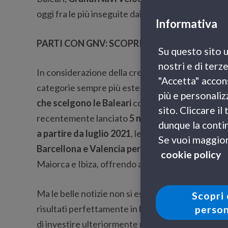
oggi fra le più inseguite dai viaggiatori in cerca di
Informativa
PARTI CON GNV: SCOPRI VALENCIA E MINO
Su questo sito u
nostri e di terz
In considerazione della crescente fascinazione 
"Accetta" accons
categorie sempre più estese di turisti e con l’inte
più e personaliz
che scelgono le Baleari
come propria meta turis
sito. Cliccare i
recentemente lanciato
5 nuovi collegamenti da
dunque la contin
a partire da luglio 2021
, le nuove linee GNV pre
Se vuoi maggiori
Barcellona e Valencia per Palma di Maiorca e I
cookie policy
Maiorca e Ibiza, offrendo ai passeggeri la possibil
Ma le belle notizie non si esauriscono qui: forte 
Scopri 
risultati perfettamente in linea con le aspettati
person
di investire ulteriormente nei collegamenti con le 