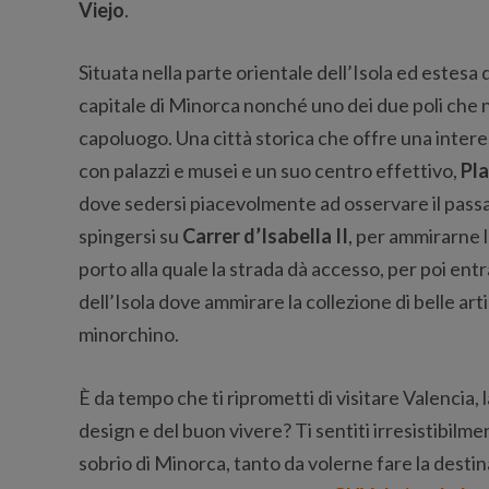
Viejo
.
Situata nella parte orientale dell’Isola ed estesa 
capitale di Minorca nonché uno dei due poli che nel
capoluogo. Una città storica che offre una inter
con palazzi e musei e un suo centro effettivo,
Pla
dove sedersi piacevolmente ad osservare il passag
spingersi su
Carrer d’Isabella II
, per ammirarne l
porto alla quale la strada dà accesso, per poi entr
dell’Isola dove ammirare la collezione di belle ar
minorchino.
È da tempo che ti riprometti di visitare Valencia, 
design e del buon vivere? Ti sentiti irresistibilment
sobrio di Minorca, tanto da volerne fare la desti