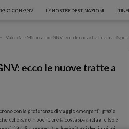
AGGIO CON GNV
LE NOSTRE DESTINAZIONI
ITINE
»
Valencia e Minorca con GNV: ecco le nuove tratte a tua dispos
NV: ecco le nuove tratte a
crono con le preferenze di viaggio emergenti, grazie
che collegano in poche ore la costa spagnola alle Isole
a possibilità di scoprire altre due invitanti destinazioni