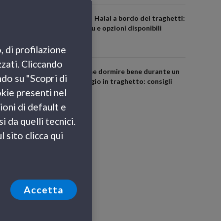
Cibo Halal a bordo dei traghetti:
menu e opzioni disponibili
, di profilazione
zzati. Cliccando
Come dormire bene durante un
ndo su "Scopri di
viaggio in traghetto: consigli
okie presenti nel
utili
ioni di default e
 da quelli tecnici.
 sito clicca qui
Accetta