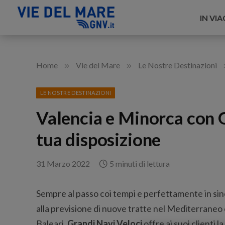
IN VI
»
»
Home
Vie del Mare
Le Nostre Destinazioni
LE NOSTRE DESTINAZIONI
Valencia e Minorca con G
tua disposizione
31 Marzo 2022
5 minuti di lettura
Sempre al passo coi tempi e perfettamente in sin
alla previsione di nuove tratte nel Mediterraneo 
Baleari,
Grandi Navi Veloci
offre ai suoi clienti l