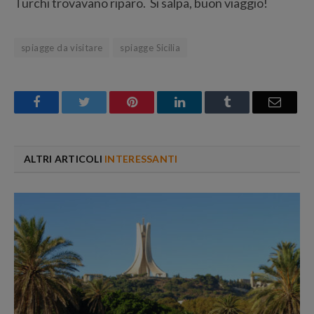
Turchi trovavano riparo. Si salpa, buon viaggio!
spiagge da visitare
spiagge Sicilia
Facebook
Twitter
Pinterest
LinkedIn
Tumblr
Email
ALTRI ARTICOLI
INTERESSANTI