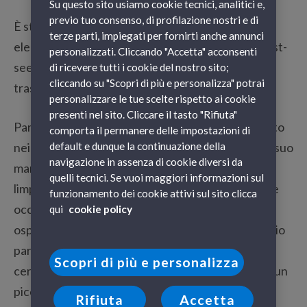
Su questo sito usiamo cookie tecnici, analitici e,
previo tuo consenso, di profilazione nostri e di
È stato difficile, ma abbiamo provato a stilare una
terze parti, impiegati per fornirti anche annunci
elenco delle
5 spiagge più belle della Sicilia
. I must-
personalizzati. Cliccando "Accetta" acconsenti
see places da vedere se avrete il piacere di
di ricevere tutti i cookie del nostro sito;
cliccando su "Scopri di più e personalizza" potrai
trascorrere qualche giorno in terra sicula.
personalizzare le tue scelte rispetto ai cookie
presenti nel sito. Cliccare il tasto "Rifiuta"
Partiamo con
Scoppello
, un borgo marinaro situato
comporta il permanere delle impostazioni di
default e dunque la continuazione della
nei pressi della Riserva Orientale dello Zingaro. Il suo
navigazione in assenza di cookie diversi da
mare è da sogno: i faraglioni si erigono dall’acqua
quelli tecnici. Se vuoi maggiori informazioni sul
limpidissima affacciandosi sulla antica tonnara che
funzionamento dei cookie attivi sul sito clicca
occupa parte della spiaggia. La costa di Scoppello
qui
cookie policy
ospita delle insenature meravigliose, vero e proprio
paradiso per gli amanti delle immersioni. Se invece
Scopri di più e personalizza
cercate un po’ di sabbia, non perdevi Cala Mazzo, un
piccolo lembo di spiaggia che dà su un mare
Rifiuta
Accetta