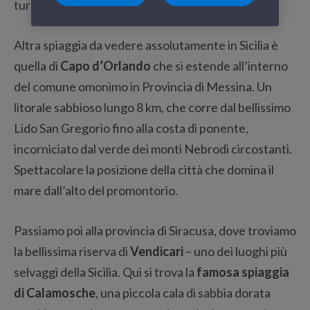
turchese.
Altra spiaggia da vedere assolutamente in Sicilia è
quella di
Capo d’Orlando
che si estende all’interno
del comune omonimo in Provincia di Messina. Un
litorale sabbioso lungo 8 km, che corre dal bellissimo
Lido San Gregorio fino alla costa di ponente,
incorniciato dal verde dei monti Nebrodi circostanti.
Spettacolare la posizione della città che domina il
mare dall’alto del promontorio.
sinopsis film
Passiamo poi alla provincia di Siracusa, dove troviamo
la bellissima riserva di
Vendicari
– uno dei luoghi più
selvaggi della Sicilia. Qui si trova la
famosa spiaggia
di Calamosche
, una piccola cala di sabbia dorata