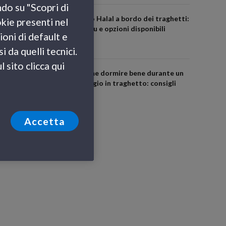
ndo su "Scopri di
Cibo Halal a bordo dei traghetti:
okie presenti nel
menu e opzioni disponibili
ioni di default e
 da quelli tecnici.
 sito clicca qui
Come dormire bene durante un
viaggio in traghetto: consigli
utili
Accetta