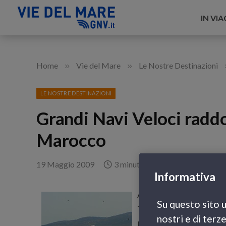
IN VI
»
»
Home
Vie del Mare
Le Nostre Destinazioni
LE NOSTRE DESTINAZIONI
Grandi Navi Veloci raddop
Marocco
19 Maggio 2009
3 minuti di lettura
Informativa
A poco più diciotto mes
Su questo sito u
Tangeri,
Grandi Navi V
nostri e di terz
Dal prossimo 26 maggi