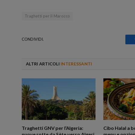
Traghetti per il Marocco
CONDIVIDI.
ALTRI ARTICOLI
INTERESSANTI
Traghetti GNV per l’Algeria:
Cibo Halal a b
nuove rotte da Sète verso Algeri
menu e opzioni