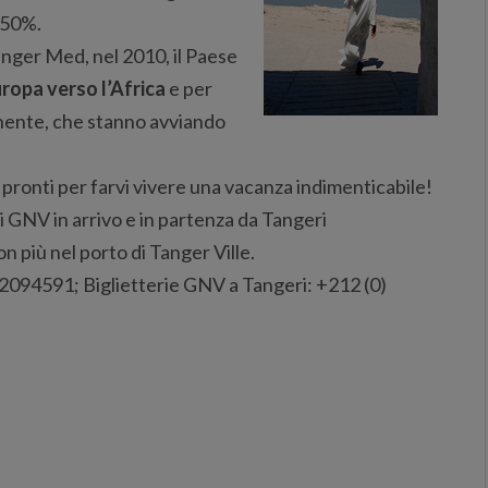
 50%.
anger Med, nel 2010, il Paese
uropa verso l’Africa
e per
tinente, che stanno avviando
pronti per farvi vivere una vacanza indimenticabile!
i GNV in arrivo e in partenza da Tangeri
on più nel porto di Tanger Ville.
94591; Biglietterie GNV a Tangeri: +212 (0)