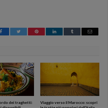
Facebook
Twitter
Pinterest
LinkedIn
Tumblr
Email
ordo dei traghetti:
Viaggio verso il Marocco: scopri
 disponibili
le tratte più popolari dall’Italia