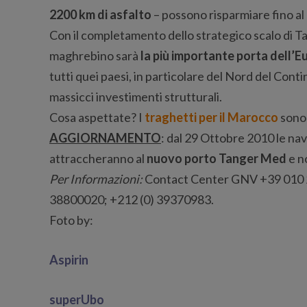
2200 km di asfalto
– possono risparmiare fino al
Con il completamento dello strategico scalo di T
maghrebino sarà
la più importante porta dell’E
tutti quei paesi, in particolare del Nord del Con
massicci investimenti strutturali.
Cosa aspettate? I
traghetti per il Marocco
sono 
AGGIORNAMENTO
: dal 29 Ottobre 2010 le nav
attraccheranno al
nuovo porto Tanger Med
e n
Per Informazioni:
Contact Center GNV +39 010 20
38800020; +212 (0) 39370983.
Foto by:
Aspirin
superUbo