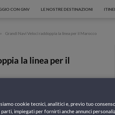
AGGIO CON GNV
LE NOSTRE DESTINAZIONI
ITINE
»
Grandi Navi Veloci raddoppia la linea per il Marocco
pia la linea per il
i dall’apertura della tratta Genova – Barcellona –
siamo cookie tecnici, analitici e, previo tuo consenso
eloci raddoppia i suoi
traghetti per il Marocco
.
e parti, impiegati per fornirti anche annunci personali
o, la M/n
Majestic
garantirà la corsa con
partenza da