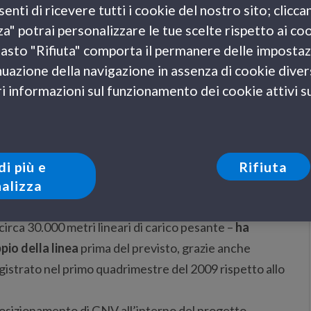
enti di ricevere tutti i cookie del nostro sito; clicca
 Tangeri il giovedì
, in affiancamento alla M/n
za" potrai personalizzare le tue scelte rispetto ai co
 il
sabato
dal porto di
Genova
e il
lunedì
dal porto di
l tasto "Rifiuta" comporta il permanere delle impostaz
uazione della navigazione in assenza di cookie diversi
a 32.800 t. di stazza lorda, viaggia a 23 nodi di
 informazioni sul funzionamento dei cookie attivi sul
può trasportare circa 1800 passeggeri. La nave
ineari di garage
per i mezzi pesanti, auto e caravan. A
i,
comfort e servizi da crociera per i passeggeri
, con
ionale
.
di più e
Rifiuta
alizza
avale italiano a scalare il paese maghrebino ed ha
collegamento con il Marocco
. Il bilancio 2008 sul
irca 30.000 metri lineari di carico pesante –
ha
pio della linea
prima del previsto, grazie anche
gistrato nel primo quadrimestre del 2009 rispetto allo
riposizionamento di GNV all’interno del progetto