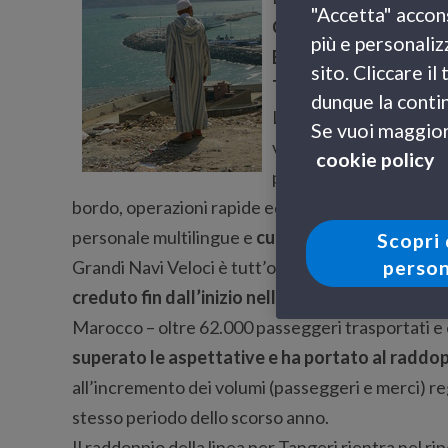
"Accetta" accons
Genova il martedì
e
da
più e personaliz
Excelsior
già in servizio
sito. Cliccare i
Tangeri
.
dunque la contin
La Majestic di GNV, circ
Se vuoi maggiori
velocità di crociera e 
cookie policy
possiede
1.860 metri l
bordo, operazioni rapide ed efficienti per le merc
personale multilingue e
cucina araba e internaz
Scopri 
person
Grandi Navi Veloci è tutt’ora l’unico operatore n
creduto fin dall’inizio nelle potenzialità del 
Marocco – oltre 62.000 passeggeri trasportati e c
superato le aspettative e ha portato al raddop
all’incremento dei volumi (passeggeri e merci) re
stesso periodo dello scorso anno.
Il raddoppio della linea per Tangeri rientra nel 