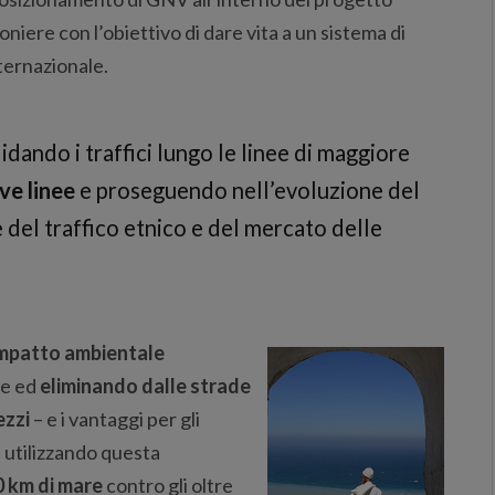
iere con l’obiettivo di dare vita a un sistema di
ternazionale.
idando i traffici lungo le linee di maggiore
ve linee
e proseguendo nell’evoluzione del
te del traffico etnico e del mercato delle
impatto ambientale
te ed
eliminando dalle strade
ezzi
– e i vantaggi per gli
e utilizzando questa
 km di mare
contro gli oltre