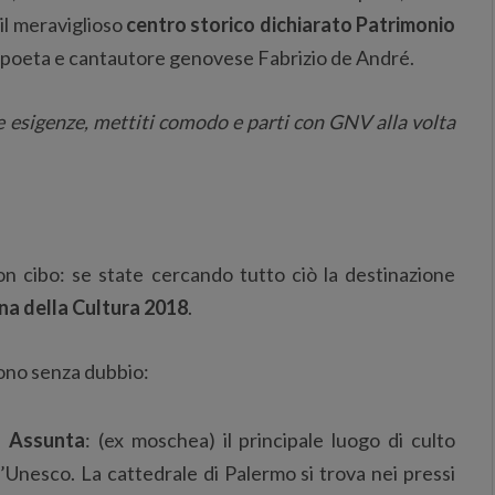
il meraviglioso
centro storico dichiarato Patrimonio
al poeta e cantautore genovese Fabrizio de André.
e esigenze, mettiti comodo e parti con GNV alla volta
uon cibo: se state cercando tutto ciò la destinazione
ana della Cultura 2018
.
i sono senza dubbio:
a Assunta
: (ex moschea) il principale luogo di culto
l’Unesco. La cattedrale di Palermo si trova nei pressi