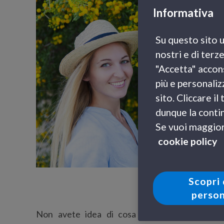
Informativa
Su questo sito u
nostri e di terz
"Accetta" accons
più e personaliz
sito. Cliccare i
dunque la contin
Se vuoi maggiori
cookie policy
Scopri 
person
Non avete idea di cosa fare? Nessun prob