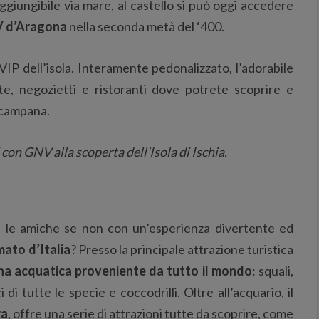
aggiungibile via mare, al castello si può oggi accedere
V d’Aragona
nella seconda metà del ‘400.
e VIP dell’isola. Interamente pedonalizzato, l’adorabile
te, negozietti e ristoranti dove potrete scoprire e
a campana.
 con GNV alla scoperta dell’Isola di Ischia.
 le amiche se non con un’esperienza divertente ed
mato d’Italia
? Presso la principale attrazione turistica
na acquatica proveniente da tutto il mondo
: squali,
di tutte le specie e coccodrilli. Oltre all’acquario, il
ra
, offre una serie di attrazioni tutte da scoprire, come