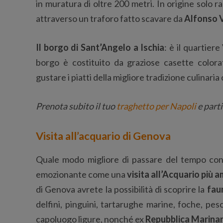
in muratura di oltre 200 metri. In origine solo r
attraverso un traforo fatto scavare da
Alfonso 
Il borgo di Sant’Angelo a Ischia
: è il quartier
borgo è costituito da graziose casette colora
gustare i piatti della migliore tradizione culinari
Prenota subito il tuo
traghetto per Napoli
e parti
Visita all’acquario di Genova
Quale modo migliore di passare del tempo con
emozionante come una
visita all’Acquario più a
di Genova avrete la possibilità di scoprire la
fau
delfini, pinguini, tartarughe marine, foche, pesci 
capoluogo ligure, nonché ex
Repubblica Marina