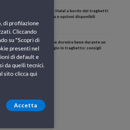
Cibo Halal a bordo dei traghetti:
menu e opzioni disponibili
, di profilazione
zzati. Cliccando
ndo su "Scopri di
Come dormire bene durante un
okie presenti nel
viaggio in traghetto: consigli
utili
ioni di default e
 da quelli tecnici.
 sito clicca qui
Accetta