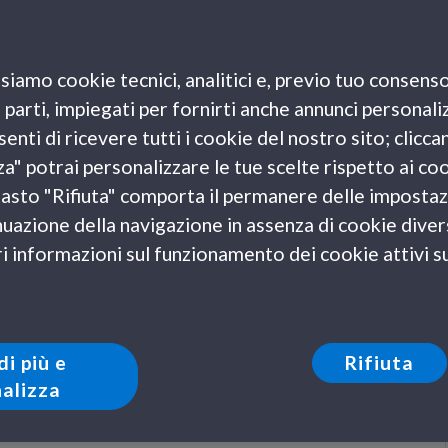
scatole di dolci e variegati cioccolatini. Ma
attenzione, quest’anno l’8 marzo cadrà
siamo cookie tecnici, analitici e, previo tuo consenso
proprio di venerdì… e allora quale migliore
e parti, impiegati per fornirti anche annunci personali
occasione per festeggiare tale ricorrenza
enti di ricevere tutti i cookie del nostro sito; clicca
regalandosi un weekend fuori porta con le
za" potrai personalizzare le tue scelte rispetto ai co
amiche di sempre?
l tasto "Rifiuta" comporta il permanere delle impostaz
uazione della navigazione in assenza di cookie diversi
 informazioni sul funzionamento dei cookie attivi sul
di più e
Rifiuta
alizza
lema! Ecco alcune
mete consigliate da GNV
per